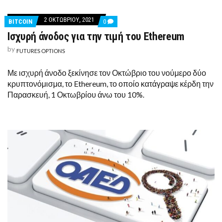
2 ΟΚΤΩΒΡΊΟΥ, 2021
COMMENTS
BITCOIN
0
ON
Ισχυρή άνοδος για την τιμή του Ethereum
ΙΣΧΥΡΉ
ΆΝΟΔΟΣ
by
ΓΙΑ
FUTURES OPTIONS
ΤΗΝ
ΤΙΜΉ
Με ισχυρή άνοδο ξεκίνησε τον Οκτώβριο του νούμερο δύο
ΤΟΥ
ETHEREUM
κρυπτονόμισμα, το Ethereum, το οποίο κατάγραψε κέρδη την
Παρασκευή, 1 Οκτωβρίου άνω του 10%.