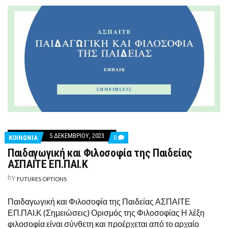
5 ΔΕΚΕΜΒΡΊΟΥ, 2023
COMMENTS
ΚΟΙΝΩΝΙΑ
0
ON
Παιδαγωγική και Φιλοσοφία της Παιδείας
ΠΑΙΔΑΓΩΓΙΚΉ
ΚΑΙ
ΑΣΠΑΙΤΕ ΕΠ.ΠΑΙ.Κ
ΦΙΛΟΣΟΦΊΑ
ΤΗΣ
by
FUTURES OPTIONS
ΠΑΙΔΕΊΑΣ
ΑΣΠΑΙΤΕ
ΕΠ.ΠΑΙ.Κ
Παιδαγωγική και Φιλοσοφία της Παιδείας ΑΣΠΑΙΤΕ
ΕΠ.ΠΑΙ.Κ (Σημειώσεις) Ορισμός της Φιλοσοφίας Η λέξη
φιλοσοφία είναι σύνθετη και προέρχεται από το αρχαίο