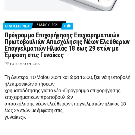
6 ΜΑΪ́ΟΥ, 2021
COMMENTS
ΕΙΔΗΣΕΙΣ ΝΕΑ
0
ON
Πρόγραμμα Επιχορήγησης Επιχειρηματικών
ΠΡΌΓΡΑΜΜΑ
ΕΠΙΧΟΡΉΓΗΣΗΣ
Πρωτοβουλιών Απασχόλησης Νέων Ελεύθερων
ΕΠΙΧΕΙΡΗΜΑΤΙΚΏΝ
Επαγγελματιών Ηλικίας 18 έως 29 ετών με
ΠΡΩΤΟΒΟΥΛΙΏΝ
ΑΠΑΣΧΌΛΗΣΗΣ
Έμφαση στις Γυναίκες
ΝΈΩΝ
ΕΛΕΎΘΕΡΩΝ
by
FUTURES OPTIONS
ΕΠΑΓΓΕΛΜΑΤΙΏΝ
ΗΛΙΚΊΑΣ
18
Τη Δευτέρα, 10 Μαΐου 2021 και ώρα 13:00, ξεκινά η υποβολή
ΈΩΣ
ηλεκτρονικών αιτήσεων
29
ΕΤΏΝ
χρηματοδότησης για το νέο «Πρόγραμμα επιχορήγησης
ΜΕ
επιχειρηματικών πρωτοβουλιών
ΈΜΦΑΣΗ
ΣΤΙΣ
απασχόλησης νέων ελεύθερων επαγγελματιών ηλικίας 18
ΓΥΝΑΊΚΕΣ
έως 29 ετών με έμφαση στις
γυναίκες».