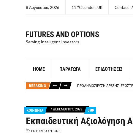
8 Αυγούστου, 2026
11 °C London, UK
Contact
FUTURES AND OPTIONS
Serving Intelligent Investors
HOME
ΠΑΡΆΓΩΓΑ
ΕΠΙΔΟΤΉΣΕΙΣ
ΤΙ ΕΊΝΑΙ ΧΡΉΜΑ ΚΕΦΑΛΑΙΟ 8Ο ΑΡΧ
ΤΑΜΕΊΟ ΜΙΚΡΟΠΙΣΤΏΣΕΩΝ ΣΥΧΝΈΣ
BREAKING
ΠΡΟΔΗΜΟΣΊΕΥΣΗ ΔΡΆΣΗΣ: ΕΞΩΣΤΡ
ΤΑΜΕΊΟ ΜΙΚΡΟΠΙΣΤΏΣΕΩΝ
ΤΙ ΕΊΝΑΙ Ο ΣΤΡΕΠΤΌΚΟΚΚΟΣ
ΤΙ ΕΊΝΑΙ ΧΡΉΜΑ ΚΕΦΑΛΑΙΟ 8Ο ΑΡΧ
7 ΔΕΚΕΜΒΡΊΟΥ, 2023
COMMENTS
ΚΟΙΝΩΝΙΑ
0
ΤΑΜΕΊΟ ΜΙΚΡΟΠΙΣΤΏΣΕΩΝ ΣΥΧΝΈΣ
ON
Εκπαιδευτική Αξιολόγηση 
ΕΚΠΑΙΔΕΥΤΙΚΉ
ΑΞΙΟΛΌΓΗΣΗ
ΑΣΠΑΙΤΕ
by
FUTURES OPTIONS