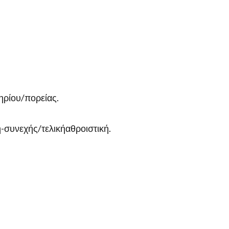
ηρίου/πορείας.
-συνεχής/τελικήαθροιστική.