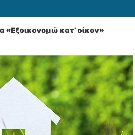
α «Εξοικονομώ κατ’ οίκον»