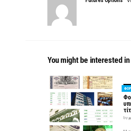
Futures Options
Vi
You might be interested in
ΦΟΡ
Φο
υπ
τί
by
F