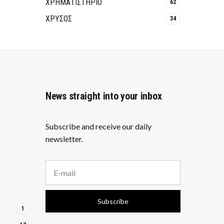
ΧΡΗΜΑΤΙΣΤΗΡΙΟ
62
ΧΡΥΣΟΣ
34
News straight into your inbox
Subscribe and receive our daily
newsletter.
E
m
a
i
Subscribe
l
1
a
d