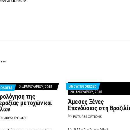
ew articles
 …
UNCATEGORIZED
2 ΦΕΒΡΟΥΑΡΊΟΥ, 2015
ΟΛΟΓΙΑ
20 ΙΑΝΟΥΑΡΊΟΥ, 2015
ρολόγηση της
Άμεσες Ξένες
εραξίας μετοχών και
Επενδύσεις στη Βραζιλί
τλων
by
FUTURES OPTIONS
UTURES OPTIONS
ΟΙ ΑΜΕΣΕΣ ΞΕΝΕΣ