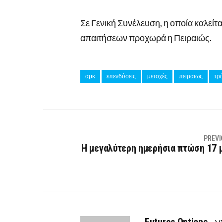
Σε Γενική Συνέλευση, η οποία καλείτ
απαιτήσεων προχωρά η Πειραιώς.
αμκ
επενδύσεις
μετοχές
πειραιως
τρ
PREVI
Η μεγαλύτερη ημερήσια πτώση 17 