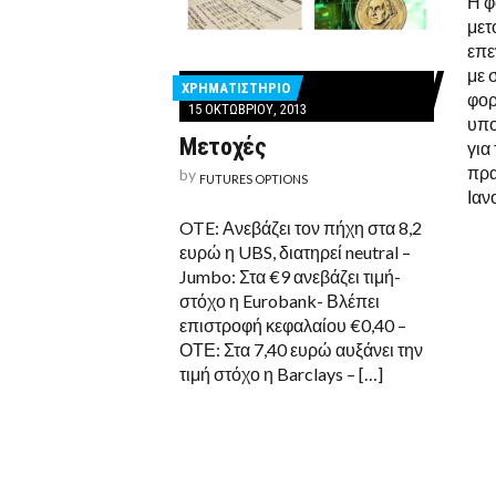
Η φ
μετ
επε
με 
ΧΡΗΜΑΤΙΣΤΗΡΙΟ
φορ
15 ΟΚΤΩΒΡΊΟΥ, 2013
υπο
Μετοχές
για
πρα
by
FUTURES OPTIONS
Ιαν
OTE: Ανεβάζει τον πήχη στα 8,2
ευρώ η UBS, διατηρεί neutral –
Jumbo: Στα €9 ανεβάζει τιμή-
στόχο η Eurobank- Βλέπει
επιστροφή κεφαλαίου €0,40 –
ΟΤΕ: Στα 7,40 ευρώ αυξάνει την
τιμή στόχο η Barclays – […]