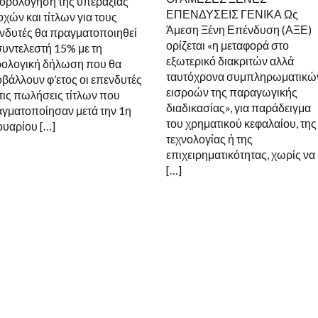
ορολόγηση της υπεραξίας
ΕΠΕΝΔΥΣΕΙΣ ΓΕΝΙΚΑ Ως
οχών και τίτλων για τους
Άμεση Ξένη Επένδυση (ΑΞΕ)
νδυτές θα πραγματοποιηθεί
ορίζεται «η μεταφορά στο
συντελεστή 15% με τη
εξωτερικό διακριτών αλλά
ολογική δήλωση που θα
ταυτόχρονα συμπληρωματικώ
βάλλουν φ’ετος οι επενδυτές
εισροών της παραγωγικής
 τις πωλήσεις τίτλων που
διαδικασίας», για παράδειγμα
γματοποίησαν μετά την 1η
του χρηματικού κεφαλαίου, της
ουαρίου […]
τεχνολογίας ή της
επιχειρηματικότητας, χωρίς να
[…]