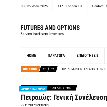
8 Αυγούστου, 2026
11 °C London, UK
Contact
FUTURES AND OPTIONS
Serving Intelligent Investors
HOME
ΠΑΡΆΓΩΓΑ
ΕΠΙΔΟΤΉΣΕΙΣ
ΤΙ ΕΊΝΑΙ ΧΡΉΜΑ ΚΕΦΑΛΑΙΟ 8Ο ΑΡΧ
ΤΑΜΕΊΟ ΜΙΚΡΟΠΙΣΤΏΣΕΩΝ ΣΥΧΝΈΣ
BREAKING
ΠΡΟΔΗΜΟΣΊΕΥΣΗ ΔΡΆΣΗΣ: ΕΞΩΣΤΡ
ΤΑΜΕΊΟ ΜΙΚΡΟΠΙΣΤΏΣΕΩΝ
ΤΙ ΕΊΝΑΙ Ο ΣΤΡΕΠΤΌΚΟΚΚΟΣ
ΤΙ ΕΊΝΑΙ ΧΡΉΜΑ ΚΕΦΑΛΑΙΟ 8Ο ΑΡΧ
4 ΑΠΡΙΛΊΟΥ, 2013
ΧΡΗΜΑΤΙΣΤΗΡΙΟ
ΤΑΜΕΊΟ ΜΙΚΡΟΠΙΣΤΏΣΕΩΝ ΣΥΧΝΈΣ
Πειραιώς: Γενική Συνέλευση
by
FUTURES OPTIONS