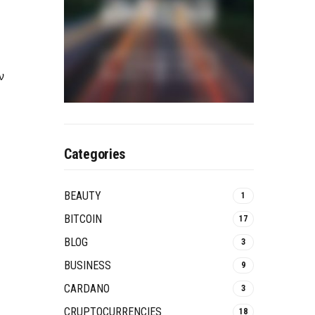
ν
Categories
BEAUTY
1
BITCOIN
17
BLOG
3
BUSINESS
9
CARDANO
3
CRUPTOCURRENCIES
18