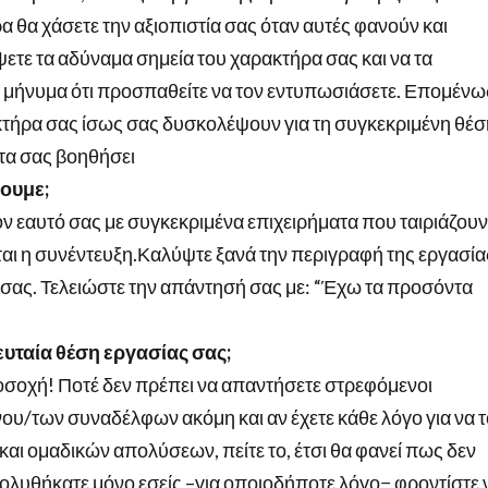
α θα χάσετε την αξιοπιστία σας όταν αυτές φανούν και
τε τα αδύναμα σημεία του χαρακτήρα σας και να τα
το μήνυμα ότι προσπαθείτε να τον εντυπωσιάσετε. Επομένω
κτήρα σας ίσως σας δυσκολέψουν για τη συγκεκριμένη θέσ
στα σας βοηθήσει
βουμε;
ν εαυτό σας με συγκεκριμένα επιχειρήματα που ταιριάζουν
εται η συνέντευξη.Καλύψτε ξανά την περιγραφή της εργασία
ς σας. Τελειώστε την απάντησή σας με: “Έχω τα προσόντα
ευταία θέση εργασίας σας;
ροσοχή! Ποτέ δεν πρέπει να απαντήσετε στρεφόμενοι
νου/των συναδέλφων ακόμη και αν έχετε κάθε λόγο για να τ
αι ομαδικών απολύσεων, πείτε το, έτσι θα φανεί πως δεν
απολυθήκατε μόνο εσείς –για οποιοδήποτε λόγο− φροντίστε 