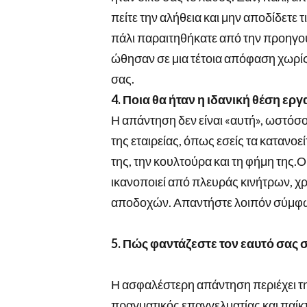
πείτε την αλήθεια και μην αποδίδετε 
πάλι παραιτηθήκατε από την προηγού
ώθησαν σε μια τέτοια απόφαση χωρίς ν
σας.
4. Ποια θα ήταν η ιδανική θέση εργ
Η απάντηση δεν είναι «αυτή», ωστόσ
της εταιρείας, όπως εσείς τα καταν
της, την κουλτούρα και τη φήμη της.
Ο
ικανοποιεί από πλευράς κινήτρων, 
αποδοχών. Απαντήστε λοιπόν σύμφω
5. Πώς φαντάζεστε τον εαυτό σας 
Η ασφαλέστερη απάντηση περιέχει τη
πραγματικός επαγγελματίας και παίκτ