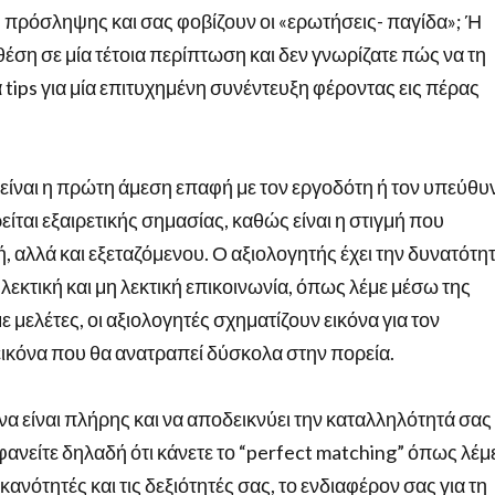
η πρόσληψης και σας φοβίζουν οι «ερωτήσεις- παγίδα»; Ή
έση σε μία τέτοια περίπτωση και δεν γνωρίζατε πώς να τη
 tips για μία επιτυχημένη συνέντευξη φέροντας εις πέρας
ίναι η πρώτη άμεση επαφή με τον εργοδότη ή τον υπεύθυ
ται εξαιρετικής σημασίας, καθώς είναι η στιγμή που
, αλλά και εξεταζόμενου. Ο αξιολογητής έχει την δυνατότη
λεκτική και μη λεκτική επικοινωνία, όπως λέμε μέσω της
ελέτες, οι αξιολογητές σχηματίζουν εικόνα για τον
ικόνα που θα ανατραπεί δύσκολα στην πορεία.
α είναι πλήρης και να αποδεικνύει την καταλληλότητά σας
φανείτε δηλαδή ότι κάνετε το “perfect matching” όπως λέμ
ικανότητές και τις δεξιότητές σας, το ενδιαφέρον σας για τη