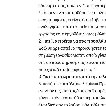
αδυναμίες σας, πρώτον,διότι αργότερ
δεύτερον,αν προσπαθήσετε να καλύψε
ωραιοποιήσετε, εκείνος θα εκλάβει 
αναλογηστείτε ποια σημεία του χαρα
εργασίας και ο εργοδότης ίσως μάλι
2. Γιατί θα πρέπει να σας προσλά
Εδώ θα χρειαστεί να “προωθήσετε”το
στη θέση εργασίας για την οποία γίν
σημείο προς σημείο με τις ικανότητέ
που χρειάζεστε [αναφέρετε τα]”
3. Γιατί αποχωρήσατε από την τελ
Απαντήστε και πάλι με ειλικρίνεια.Π
εναντίον της εταιρίας/του προϊσταμέ
κάνετε. Εάν πέσατε θύμα περικοπών κ
ήταν δικό σας το λάθος. Εάν, πάλι, 