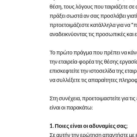
θέση, τους λόγους που ταιριάζετε σε 
πράξει σωστά αν σας προσλάβει γιατί 
πρτοετοιμάζεστε κατάλληλα για να “
αναδεικνύοντας τις προσωπικές και ε
Το πρώτο πράγμα που πρέπει να κάνετε
την εταιρεία-φορέα της θέσης εργασί
επισκεφτείτε την ιστοσελίδα της εταιρε
να συλλέξετε τις απαραίτητες πληρο
Στη συνέχεια, προετοιμαστείτε για τι
είναι
οι παρακάτω:
1. Ποιες είναι οι αδυναμίες σας;
Σε αυτήν την ερώτηση απαντήστε με ει