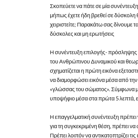
Σκοπεύετε να πάτε σε μία συνέντευξ
μήπως έχετε ήδη βρεθεί σε δύσκολη θ
χειριστείτε; Παρακάτω σας δίνουμε τα
δύσκολες και μη ερωτήσεις
Η συνέντευξη επιλογής- πρόσληψης ε
του Ανθρώπινου Δυναμικού και θεωρεί
σχηματίζεται η πρώτη εικόνα εξεταστή
να διαμορφώσει εικόνα μέσα από την 
«γλώσσας του σώματος». Σύμφωνα με μ
υποψήφιο μέσα στα πρώτα 5 λεπτά, ε
Η επαγγελματική συνέντευξη πρέπει ν
για τη συγκεκριμένη θέση, πρέπει να 
Πρέπει λοιπόν να αντικατοπτρίζει τις 