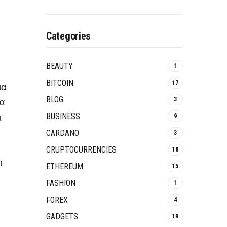
Categories
BEAUTY
1
BITCOIN
17
ια
BLOG
3
να
ι
BUSINESS
9
CARDANO
3
CRUPTOCURRENCIES
18
ι
ETHEREUM
15
FASHION
1
FOREX
4
GADGETS
19