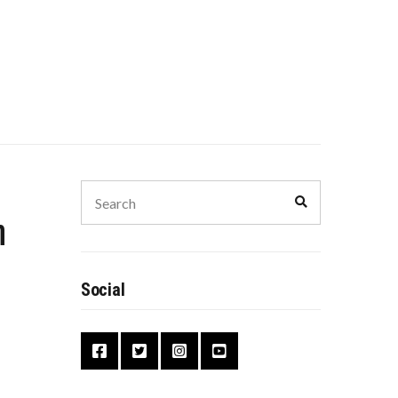
Search
Search
for:
η
Social