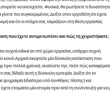
μπορείτε να ανελιχτείτε. Φυσικά, θα ρωτήσετε τι δυνατότητ
 γίνετε πιο συγκεκριμένος.Δείξτε στον εργοδότη ότι έχετε
μή και ότι οι στόχοι σας ταιριάζουν στη θέση εργασίας
αση που έχετε αντιμετωπίσει και πώς τη χειριστήκατε;
πιο συχνά ειδικά αν στο χώρο εργασίας υπάρχει συχνή
ρύ κοινό.Αρχικά σκεφτείτε μία δύσκολη κατάσταση που
ι πριν πολλά χρόνια), αναλύστε την, πείτε πώς καταφέρατ
τι σας δίδαξε αυτή η δύσκολη εμπειρία. Δείξτε ότι το
ε ψυχραιμία (ιδιαίτερα υπό συνθήκες πίεσης) και
χετε ετοιμάσει μία ιστορία πριν από τη συνέντευξη για να 