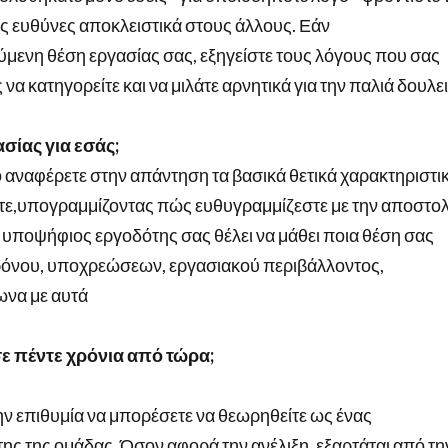
τις ευθύνες αποκλειστικά στους άλλους. Εάν
μενη θέση εργασίας σας, εξηγείστε τους λόγους που σας
α κατηγορείτε και να μιλάτε αρνητικά για την παλιά δουλε
ασίας για εσάς;
ο αναφέρετε στην απάντηση τα βασικά θετικά χαρακτηριστι
οείτε,υπογραμμίζοντας πώς ευθυγραμμίζεστε με την αποστο
 υποψήφιος εργοδότης σας θέλει να μάθει ποια θέση σας
χρόνου, υποχρεώσεων, εργασιακού περιβάλλοντος,
να με αυτά
σε πέντε χρόνια από τώρα;
ν επιθυμία να μπορέσετε να θεωρηθείτε ως ένας
ης της ομάδας. Όσον αφορά την ανέλιξη, εξαρτάται από τη