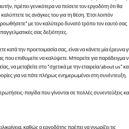
αυτήν, πρέπει γενικότερα να πείσετε τον εργοδότη ότι θα
καλύπτετε τις ανάγκες του για τη θέση. Έτσι λοιπόν
προωθήσετε” με τον καλύτερο δυνατό τρόπο τον εαυτό σας
παγγελματικές σας δεξιότητες.
 κατά την προετοιμασία σας, είναι να κάνετε μία έρευνα γ
ας που επιθυμείτε να καλύψετε. Μπορείτε για παράδειγμα 
ίας, να μεταβείτε στο “σχετικά με την εταιρεία/about us” κα
φορίες για να πάτε πλήρως ενημερωμένοι στη συνέντευξη.
ς ερωτήσεις-παγίδα που γίνονται σε πολλές συνεντεύξεις κα
λικρίνεια, καθώς ο εργοδότης πρέπει να γνωρίζει τις