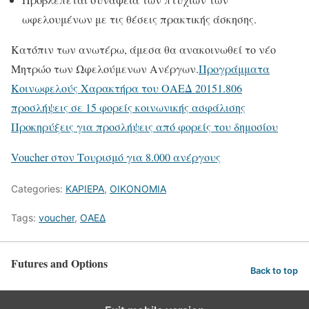
ωφελουμένων με τις θέσεις πρακτικής άσκησης.
Κατόπιν των ανωτέρω, άμεσα θα ανακοινωθεί το νέο
Μητρώο των Ωφελούμενων Ανέργων.
Προγράμματα
Κοινωφελούς Χαρακτήρα του ΟΑΕΔ 2015
1.806
προσλήψεις σε 15 φορείς κοινωνικής ασφάλισης
Προκηρύξεις για προσλήψεις από φορείς του δημοσίου
Voucher στον Τουρισμό για 8.000 ανέργους
Categories:
ΚΑΡΙΕΡΑ
,
ΟΙΚΟΝΟΜΙΑ
Tags:
voucher
,
ΟΑΕΔ
Futures and Options
Back to top