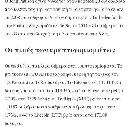
Ο John Paulson έγινε γνωστός όταν κέρδισε 20 δις δολάρια
προβλέποντας την κατάρευση των ενυπόθηκων δανείων
το 2008 που οδήγησε σε παγκόσμια κρίση. Τα hedge funds
του Paulson διαχειριζόταν 36 δις το 2011 αλλά σήμερα τα
κεφάλαια υπο διαχείριση είναι περίπου στα 6 δις.
Οι τιμές των κρυπτονομισμάτων
Θετικό είναι το κλίμα σήμερα στα κρυπτονομίσματα. Το
μπιτκοιν (BTCUSD) καταγράφει κέρδη της τάξεως του
1,20% και στα 47567 δολάρια. Το Bitcoin Cash (BCHBTC)
διαπραγματεύεται στα 0,01346, ενώ το Ethereum κερδίζει
3,20% στα 3329 δολάρια. Το Ripple (XRP) βρίσκεται στα
1,1187 δολάρια καταγράφωντας κέρδη της τάξης του
1,73%, ενώ το Litecoin (LTC) βρίσκεται στα 170,08
δολάρια.