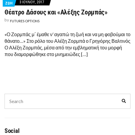
3 ΙΟΥΛΊΟΥ, 2017
ΖΩΗ
Θέατρο Δάσους και «Αλέξης Ζορμπάς»
by
FUTURES OPTIONS
«Ο Ζορμπάς μ΄ έμαθε ν’ αγαπώ τη ζωή και να μη φοβούμαι το
θάνατο…» Στο ρόλο του Αλέξη Ζορμπά ο Γρηγόρης Βαλτινός
Ο Αλέξη Ζορμπάς, μέσα από την εμβληματική του μορφή
που διαμορφώθηκε στο μνημειώδες […]
Search
Sear
for:
Social