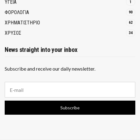
ΥΓΕΙΑ
1
ΦΟΡΟΛΟΓΙΑ
90
ΧΡΗΜΑΤΙΣΤΗΡΙΟ
62
ΧΡΥΣΟΣ
34
News straight into your inbox
Subscribe and receive our daily newsletter.
E
m
a
i
Subscribe
l
a
d
d
r
e