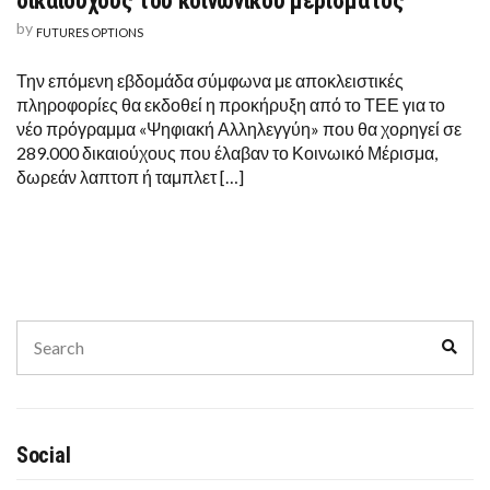
δικαιούχους του κοινωνικού μερίσματος
by
FUTURES OPTIONS
Την επόμενη εβδομάδα σύμφωνα με αποκλειστικές
πληροφορίες θα εκδοθεί η προκήρυξη από το ΤΕΕ για το
νέο πρόγραμμα «Ψηφιακή Αλληλεγγύη» που θα χορηγεί σε
289.000 δικαιούχους που έλαβαν το Κοινωικό Μέρισμα,
δωρεάν λαπτοπ ή ταμπλετ […]
Search
Sear
for:
Social