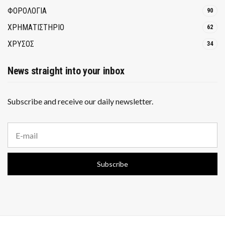
ΦΟΡΟΛΟΓΙΑ
90
ΧΡΗΜΑΤΙΣΤΗΡΙΟ
62
ΧΡΥΣΟΣ
34
News straight into your inbox
Subscribe and receive our daily newsletter.
E
m
a
i
Subscribe
l
a
d
d
r
e
s