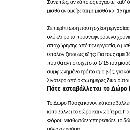
Συνεπώς, αν κάποιος εργαστεί καθ’ όλ
μισθό αν αμείβεται με μισθό και 15 η
Σε περίπτωση που η σχέση εργασίας κ
ολόκληρο το προαναφερόμενο χρονικό
αποχώρησης από την εργασία, ο μισθ
υπολογίζεται ως εξής: Για τους αμει
που θα αντιστοιχεί στο 1/15 του μισο
συμφωνημένο τρόπο αμοιβής, για κάθ
λιγότερο από οκτώ ημέρες δικαιούτα
Πότε καταβάλλεται το Δώρο
Το Δώρο Πάσχα κανονικά καταβάλλετα
καταβάλλει το δώρο και νωρίτερα. Γ
Φόρου Μισθωτών Υπηρεσιών. Το δώρ
μόνο σε χρήμα.