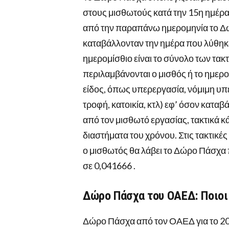
στους μισθωτούς κατά την 15η ημέρα 
από την παραπάνω ημερομηνία το Δώ
καταβάλλονταν την ημέρα που λύθηκ
ημερομίσθιο είναι το σύνολο των τα
περιλαμβάνονται ο μισθός ή το ημερομ
είδος, όπως υπερεργασία, νόμιμη υπε
τροφή, κατοικία, κτλ) εφ’ όσον κατα
από τον μισθωτό εργασίας, τακτικά κ
διαστήματα του χρόνου. Στις τακτικέ
ο μισθωτός θα λάβει το Δώρο Πάσχα 
σε 0,041666 .
Δώρο Πάσχα του ΟΑΕΔ: Ποιοι 
Δώρο Πάσχα από τον ΟΑΕΔ για το 20