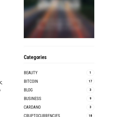
Categories
BEAUTY
1
BITCOIN
ός
17
ο
BLOG
3
BUSINESS
9
CARDANO
3
CRUPTOCURRENCIES
18