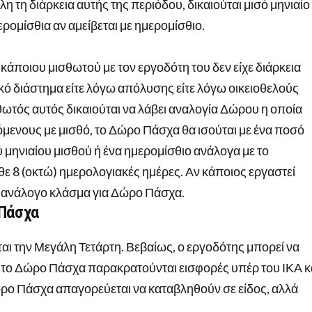
η τη διάρκεια αυτής της περιόδου, δικαιούται μισό μηνιαίο
μερομίσθια αν αμείβεται με ημερομίσθιο.
άποιου μισθωτού με τον εργοδότη του δεν είχε διάρκεια
 διάστημα είτε λόγω απόλυσης είτε λόγω οικειοθελούς
ωτός αυτός δικαιούται να λάβει αναλογία Δώρου η οποία
βόμενους με μισθό, το Δώρο Πάσχα θα ισούται με ένα ποσό
ύ μηνιαίου μισθού ή ένα ημερομίσθιο ανάλογα με το
ε 8 (οκτώ) ημερολογιακές ημέρες. Αν κάποιος εργαστεί
ι ανάλογο κλάσμα για Δώρο Πάσχα.
 Πάσχα
ι την Μεγάλη Τετάρτη. Βεβαίως, ο εργοδότης μπορεί να
ια το Δώρο Πάσχα παρακρατούνται εισφορές υπέρ του ΙΚΑ κ
ο Πάσχα απαγορεύεται να καταβληθούν σε είδος, αλλά