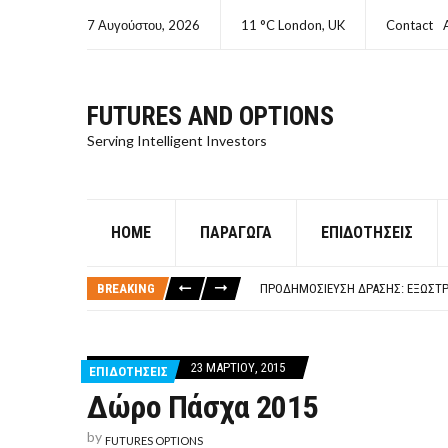
7 Αυγούστου, 2026
11 °C London, UK
Contact
FUTURES AND OPTIONS
Serving Intelligent Investors
HOME
ΠΑΡΆΓΩΓΑ
ΕΠΙΔΟΤΉΣΕΙΣ
ΤΙ ΕΊΝΑΙ ΧΡΉΜΑ ΚΕΦΑΛΑΙΟ 8Ο ΑΡΧ
ΤΑΜΕΊΟ ΜΙΚΡΟΠΙΣΤΏΣΕΩΝ ΣΥΧΝΈΣ
BREAKING
ΠΡΟΔΗΜΟΣΊΕΥΣΗ ΔΡΆΣΗΣ: ΕΞΩΣΤΡ
ΤΑΜΕΊΟ ΜΙΚΡΟΠΙΣΤΏΣΕΩΝ
ΤΙ ΕΊΝΑΙ Ο ΣΤΡΕΠΤΌΚΟΚΚΟΣ
ΤΙ ΕΊΝΑΙ ΧΡΉΜΑ ΚΕΦΑΛΑΙΟ 8Ο ΑΡΧ
23 ΜΑΡΤΊΟΥ, 2015
ΕΠΙΔΟΤΗΣΕΙΣ
ΤΑΜΕΊΟ ΜΙΚΡΟΠΙΣΤΏΣΕΩΝ ΣΥΧΝΈΣ
Δώρο Πάσχα 2015
by
FUTURES OPTIONS