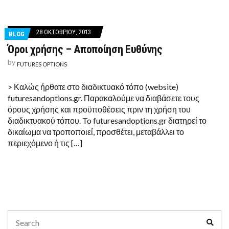
28 ΟΚΤΩΒΡΊΟΥ, 2013
BLOG
Όροι χρήσης – Αποποίηση Ευθύνης
by
FUTURES OPTIONS
> Καλώς ήρθατε στο διαδικτυακό τόπο (website)
futuresandoptions.gr. Παρακαλούμε να διαβάσετε τους
όρους χρήσης και προϋποθέσεις πριν τη χρήση του
διαδικτυακού τόπου. To futuresandoptions.gr διατηρεί το
δικαίωμα να τροποποιεί, προσθέτει, μεταβάλλει το
περιεχόμενο ή τις […]
Search
Sear
for: