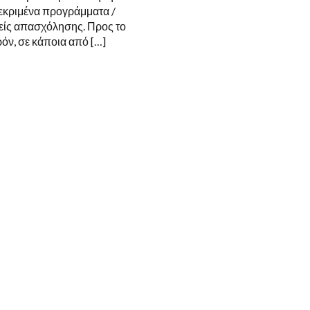
εκριμένα προγράμματα /
είς απασχόλησης. Προς το
όν, σε κάποια από […]