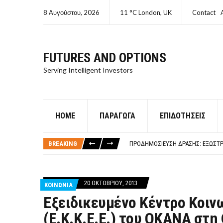
8 Αυγούστου, 2026
11 °C London, UK
Contact
FUTURES AND OPTIONS
Serving Intelligent Investors
HOME
ΠΑΡΆΓΩΓΑ
ΕΠΙΔΟΤΉΣΕΙΣ
ΤΙ ΕΊΝΑΙ ΧΡΉΜΑ ΚΕΦΑΛΑΙΟ 8Ο ΑΡΧ
ΤΑΜΕΊΟ ΜΙΚΡΟΠΙΣΤΏΣΕΩΝ ΣΥΧΝΈΣ
BREAKING
ΠΡΟΔΗΜΟΣΊΕΥΣΗ ΔΡΆΣΗΣ: ΕΞΩΣΤΡ
ΤΑΜΕΊΟ ΜΙΚΡΟΠΙΣΤΏΣΕΩΝ
ΤΙ ΕΊΝΑΙ Ο ΣΤΡΕΠΤΌΚΟΚΚΟΣ
ΤΙ ΕΊΝΑΙ ΧΡΉΜΑ ΚΕΦΑΛΑΙΟ 8Ο ΑΡΧ
20 ΟΚΤΩΒΡΊΟΥ, 2013
ΚΟΙΝΩΝΙΑ
ΤΑΜΕΊΟ ΜΙΚΡΟΠΙΣΤΏΣΕΩΝ ΣΥΧΝΈΣ
Εξειδικευμένο Κέντρο Κοιν
(Ε.Κ.Κ.Ε.Ε.) του ΟΚΑΝΑ στη