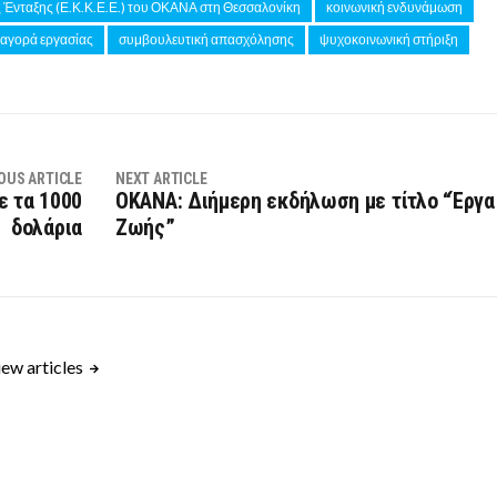
ς Ένταξης (Ε.Κ.Κ.Ε.Ε.) του ΟΚΑΝΑ στη Θεσσαλονίκη
κοινωνική ενδυνάμωση
αγορά εργασίας
συμβουλευτική απασχόλησης
ψυχοκοινωνική στήριξη
OUS ARTICLE
NEXT ARTICLE
ε τα 1000
ΟΚΑΝΑ: Διήμερη εκδήλωση με τίτλο “Έργα
δολάρια
Ζωής”
ew articles