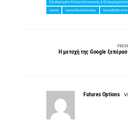
Εξειδικευμένο Κέντρο Κοινωνικής & Επαγγελματική
οκανα
οκανα θεσσαλονίκης
προώθηση στην 
PREVI
Η μετοχή της Google ξεπέρασ
Futures Options
Vi