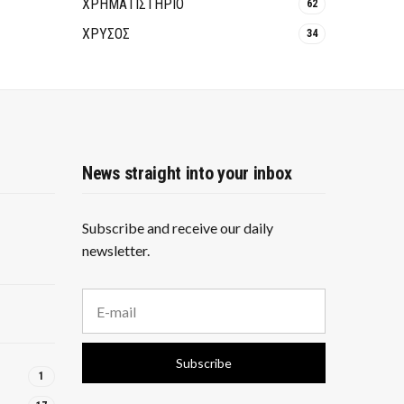
ΧΡΗΜΑΤΙΣΤΗΡΙΟ
62
ΧΡΥΣΟΣ
34
News straight into your inbox
Subscribe and receive our daily
newsletter.
E
m
a
i
Subscribe
l
1
a
d