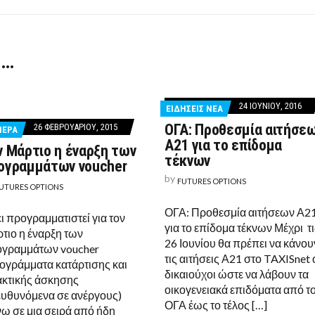
 …
24 ΙΟΥΝΊΟΥ, 2016
ΕΙΔΗΣΕΙΣ ΝΕΑ
ΟΓΑ: Προθεσμία αιτήσε
26 ΦΕΒΡΟΥΑΡΊΟΥ, 2015
ΙΕΡΑ
Α21 για το επίδομα
ν Μάρτιο η έναρξη των
τέκνων
ογραμμάτων voucher
by
FUTURES OPTIONS
UTURES OPTIONS
ΟΓΑ: Προθεσμία αιτήσεων Α2
ι προγραμματιστεί για τον
για το επίδομα τέκνων Μέχρι τι
τιο η έναρξη των
26 Ιουνίου θα πρέπει να κάνου
γραμμάτων voucher
τις αιτήσεις Α21 στο TAXISnet 
ογράμματα κατάρτισης και
δικαιούχοι ώστε να λάβουν τα
κτικής άσκησης
οικογενειακά επιδόματα από τ
υθυνόμενα σε ανέργους)
ΟΓΑ έως το τέλος […]
ω σε μια σειρά από ήδη