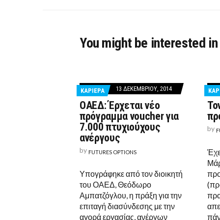
You might be interested in
13 ΔΕΚΕΜΒΡΊΟΥ, 2014
ΚΑΡΙΕΡΑ
ΚΑΡ
ΟΑΕΔ: Έρχεται νέο
Το
πρόγραμμα voucher για
πρ
7.000 πτυχιούχους
by
F
ανέργους
by
Έχε
FUTURES OPTIONS
Μάρ
Υπογράφηκε από τον διοικητή
προ
του ΟΑΕΔ, Θεόδωρο
(πρ
Αμπατζόγλου, η πράξη για την
πρα
επιταγή διασύνδεσης με την
απε
αγορά εργασίας, ανέργων
πάν