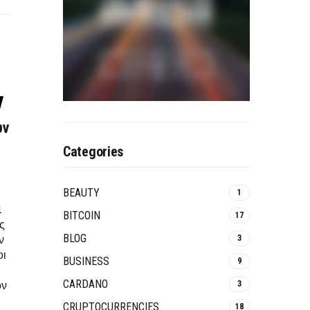
ων
Categories
BEAUTY
1
1
BITCOIN
17
ς
BLOG
ν
3
οι
BUSINESS
9
CARDANO
ον
3
CRUPTOCURRENCIES
18