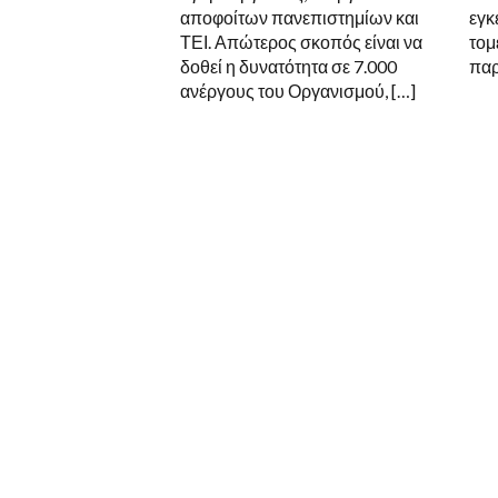
αποφοίτων πανεπιστημίων και
εγκ
ΤΕΙ. Απώτερος σκοπός είναι να
τομ
δοθεί η δυνατότητα σε 7.000
παρ
ανέργους του Οργανισμού, […]