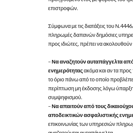
επιστροφών.
Σύμφωνα με τις διατάξεις του Ν.4446
πληρωμές δαπανών δημόσιες υπηρεσί
προς ιδιώτες, πρέπει να ακολουθούν 
–
Να αναζητούν αυταπάγγελτα από
ενημερότητας
ακόμα και αν τα προς
το όριο πάνω από το οποίο προβλέπ
περίπτωση μη έκδοσης λόγω ύπαρξης
συμψηφισμού.
–
Να απαιτούν από τους δικαιούχ
αποδεικτικών ασφαλιστικής ενημ
επικοινωνίας των υπηρεσιών πληρωμ
αναζητούνται αυταπάγγελτα.