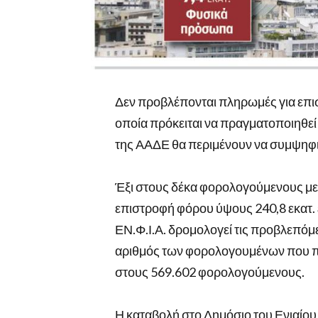
Δεν προβλέπονται πληρωμές για επισ
οποία πρόκειται να πραγματοποιηθεί 
της ΑΑΔΕ θα περιμένουν να συμψηφισ
Έξι στους δέκα φορολογούμενους με 
επιστροφή φόρου ύψους 240,8 εκατ. ε
ΕΝ.Φ.Ι.Α. δρομολογεί τις προβλεπό
αριθμός των φορολογουμένων που π
στους 569.602 φορολογούμενους.
Η καταβολή στο Δημόσιο του Ενιαίου