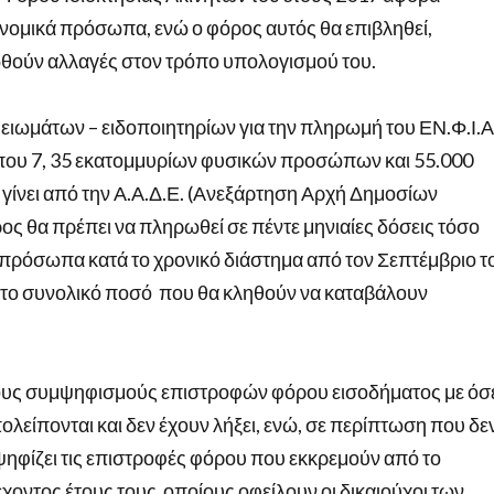
 νομικά πρόσωπα, ενώ ο φόρος αυτός θα επιβληθεί,
ιωθούν αλλαγές στον τρόπο υπολογισμού του.
ιωμάτων – ειδοποιητηρίων για την πληρωμή του ΕΝ.Φ.Ι.Α
που 7, 35 εκατομμυρίων φυσικών προσώπων και 55.000
ίνει από την Α.Α.Δ.Ε. (Ανεξάρτηση Αρχή Δημοσίων
ς θα πρέπει να πληρωθεί σε πέντε μηνιαίες δόσεις τόσο
ά πρόσωπα κατά το χρονικό διάστημα από τον Σεπτέμβριο τ
ι το συνολικό ποσό που θα κληθούν να καταβάλουν
υς συμψηφισμούς επιστροφών φόρου εισοδήματος με όσ
ολείπονται και δεν έχουν λήξει, ενώ, σε περίπτωση που δε
ψηφίζει τις επιστροφές φόρου που εκκρεμούν από το
χοντος έτους τους οποίους οφείλουν οι δικαιούχοι των