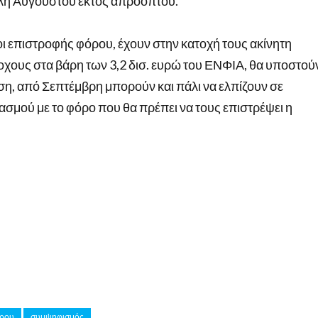
τέλη Αυγούστου εκτός απροόπτου.
οι επιστροφής φόρου, έχουν στην κατοχή τους ακίνητη
τοχους στα βάρη των 3,2 δισ. ευρώ του ΕΝΦΙΑ, θα υποστού
η, από Σεπτέμβρη μπορούν και πάλι να ελπίζουν σε
ασμού με το φόρο που θα πρέπει να τους επιστρέψει η
όρου
συμψηφισμός