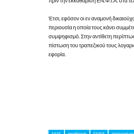
πριν την εκκαθάριση ΕΝ.Φ.Ι.Α. στα 
Έτσι, εφόσον οι εν αναμονή δικαιούχ
περιουσία η οποία τους κάνει συμμέ
συμψηφισμό. Στην αντίθετη περίπτωσ
πίστωση του τραπεζικού τους λογαρι
εφορία.
ΑΑΔΕ
εκκαθάριση
ΕΝΦΙΑ
επιστροφή φ