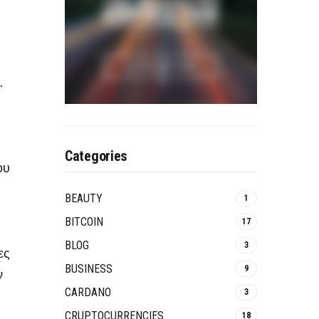
.
Categories
ου
BEAUTY
1
BITCOIN
17
BLOG
3
ες
BUSINESS
9
ν
CARDANO
3
CRUPTOCURRENCIES
18