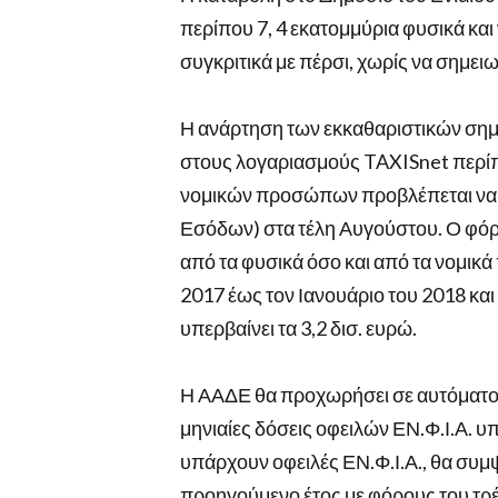
περίπου 7, 4 εκατομμύρια φυσικά και
συγκριτικά με πέρσι, χωρίς να σημε
Η ανάρτηση των εκκαθαριστικών σημε
στους λογαριασμούς TAXISnet περί
νομικών προσώπων προβλέπεται να γ
Εσόδων) στα τέλη Αυγούστου. Ο φόρο
από τα φυσικά όσο και από τα νομικ
2017 έως τον Ιανουάριο του 2018 κα
υπερβαίνει τα 3,2 δισ. ευρώ.
Η ΑΑΔΕ θα προχωρήσει σε αυτόματο
μηνιαίες δόσεις οφειλών ΕΝ.Φ.Ι.Α. υπ
υπάρχουν οφειλές ΕΝ.Φ.Ι.Α., θα συμ
προηγούμενο έτος με φόρους του τρέ