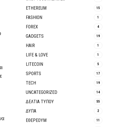
ETHEREUM
15
FASHION
1
FOREX
4
υ
GADGETS
19
HAIR
1
LIFE & LOVE
1
LITECOIN
5
αι
SPORTS
17
ε
TECH
19
UNCATEGORIZED
14
ΔΕΛΤΙΑ ΤΥΠΟΥ
55
ΔΥΠΑ
2
να
ΕΘΈΡΕΟΥΜ
11