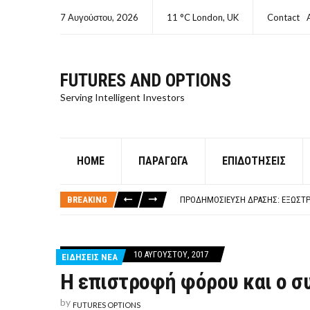
7 Αυγούστου, 2026
11 °C London, UK
Contact
FUTURES AND OPTIONS
Serving Intelligent Investors
HOME
ΠΑΡΆΓΩΓΑ
ΕΠΙΔΟΤΉΣΕΙΣ
ΤΙ ΕΊΝΑΙ ΧΡΉΜΑ ΚΕΦΑΛΑΙΟ 8Ο ΑΡΧ
ΤΑΜΕΊΟ ΜΙΚΡΟΠΙΣΤΏΣΕΩΝ ΣΥΧΝΈΣ
BREAKING
ΠΡΟΔΗΜΟΣΊΕΥΣΗ ΔΡΆΣΗΣ: ΕΞΩΣΤΡ
ΤΑΜΕΊΟ ΜΙΚΡΟΠΙΣΤΏΣΕΩΝ
ΤΙ ΕΊΝΑΙ Ο ΣΤΡΕΠΤΌΚΟΚΚΟΣ
ΤΙ ΕΊΝΑΙ ΧΡΉΜΑ ΚΕΦΑΛΑΙΟ 8Ο ΑΡΧ
10 ΑΥΓΟΎΣΤΟΥ, 2017
ΕΙΔΗΣΕΙΣ ΝΕΑ
ΤΑΜΕΊΟ ΜΙΚΡΟΠΙΣΤΏΣΕΩΝ ΣΥΧΝΈΣ
Η επιστροφή φόρου και ο σ
by
FUTURES OPTIONS