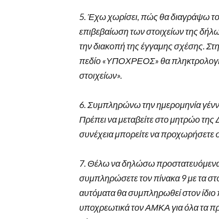
5. Έχω χωρίσει, πώς θα διαγράψω το
επιβεβαίωση των στοιχείων της δήλω
την διακοπή της έγγαμης σχέσης. Στ
πεδίο «ΥΠΟΧΡΕΟΣ» θα πληκτρολογήσ
στοιχείων».
6. Συμπληρώνω την ημερομηνία γέννη
Πρέπει να μεταβείτε στο μητρώο της 
συνέχεια μπορείτε να προχωρήσετε 
7. Θέλω να δηλώσω προστατευόμενα
συμπληρώσετε τον πίνακα 9 με τα σ
αυτόματα θα συμπληρωθεί στον ίδιο
υποχρεωτικά τον ΑΜΚΑ για όλα τα πρ