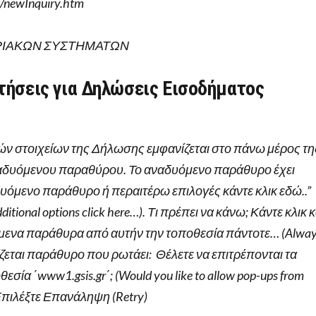
y/newInquiry.htm
ΡΙΑΚΩΝ ΣΥΣΤΗΜΑΤΩΝ
τήσεις για Δηλώσεις Εισοδήματος
ών στοιχείων της Δήλωσης εμφανίζεται στο πάνω μέρος τη
ναδυόμενου παραθύρου. Το αναδυόμενο παράθυρο έχει
αδυόμενο παράθυρο ή περαιτέρω επιλογές κάντε κλικ εδώ..”
dditional options click here…). Τι πρέπει να κάνω; Κάντε κλικ κ
όμενα παράθυρα από αυτήν την τοποθεσία πάντοτε… (Alwa
ίζεται παράθυρο που ρωτάει: Θέλετε να επιτρέπονται τα
θεσία ΄
www1.gsis.gr
΄; (Would you like to allow pop-ups from
 Επιλέξτε Επανάληψη (Retry)