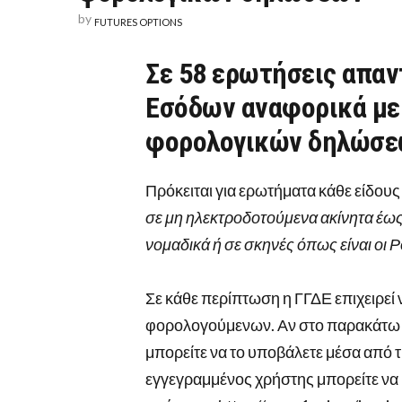
by
FUTURES OPTIONS
Σε 58 ερωτήσεις απαν
Εσόδων αναφορικά με
φορολογικών δηλώσε
Πρόκειται για ερωτήματα κάθε είδου
σε μη ηλεκτροδοτούμενα ακίνητα έω
νομαδικά ή σε σκηνές όπως είναι οι 
Σε κάθε περίπτωση η ΓΓΔΕ επιχειρεί
φορολογούμενων. Αν στο παρακάτω δ
μπορείτε να το υποβάλετε μέσα από 
εγγεγραμμένος χρήστης μπορείτε να