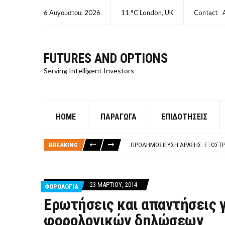
6 Αυγούστου, 2026
11 °C London, UK
Contact
FUTURES AND OPTIONS
Serving Intelligent Investors
HOME
ΠΑΡΆΓΩΓΑ
ΕΠΙΔΟΤΉΣΕΙΣ
ΤΙ ΕΊΝΑΙ ΧΡΉΜΑ ΚΕΦΑΛΑΙΟ 8Ο ΑΡΧ
ΤΑΜΕΊΟ ΜΙΚΡΟΠΙΣΤΏΣΕΩΝ ΣΥΧΝΈΣ
BREAKING
ΠΡΟΔΗΜΟΣΊΕΥΣΗ ΔΡΆΣΗΣ: ΕΞΩΣΤΡ
ΤΑΜΕΊΟ ΜΙΚΡΟΠΙΣΤΏΣΕΩΝ
ΤΙ ΕΊΝΑΙ Ο ΣΤΡΕΠΤΌΚΟΚΚΟΣ
ΤΙ ΕΊΝΑΙ ΧΡΉΜΑ ΚΕΦΑΛΑΙΟ 8Ο ΑΡΧ
23 ΜΑΡΤΊΟΥ, 2014
ΦΟΡΟΛΟΓΙΑ
ΤΑΜΕΊΟ ΜΙΚΡΟΠΙΣΤΏΣΕΩΝ ΣΥΧΝΈΣ
Ερωτήσεις και απαντήσεις 
φορολογικών δηλώσεων