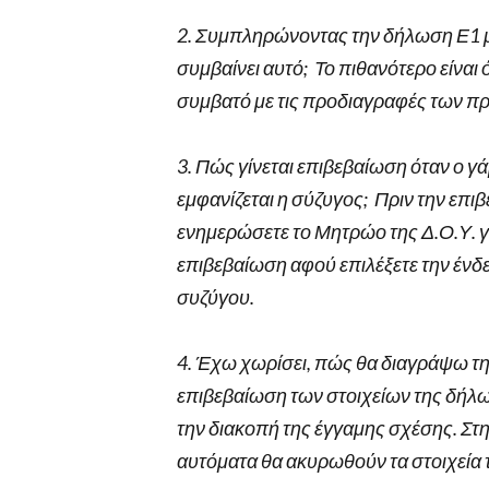
2. Συμπληρώνοντας την δήλωση Ε1 μου
συμβαίνει αυτό; Το πιθανότερο είναι 
συμβατό με τις προδιαγραφές των 
3. Πώς γίνεται επιβεβαίωση όταν ο γ
εμφανίζεται η σύζυγος; Πριν την επ
ενημερώσετε το Μητρώο της Δ.Ο.Υ. γ
επιβεβαίωση αφού επιλέξετε την έν
συζύγου.
4. Έχω χωρίσει, πώς θα διαγράψω τη
επιβεβαίωση των στοιχείων της δήλω
την διακοπή της έγγαμης σχέσης. Στ
αυτόματα θα ακυρωθούν τα στοιχεία 