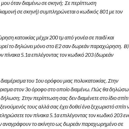
μου όταν διαμένω σε σκηνή; Σε περίπτωση
ιαμονή σε σκηνή) συμπληρώνεται ο κωδικός 801 με τον
ηση κατοικίας μέχρι 200 τμ από γονέα σε παιδί και
ωρεί το δηλώνει μόνο στο Ε2 σαν δωρεάν παραχώρηση. Β)
τον πίνακα 5.1α επιλέγοντας τον κωδικό 203 (δωρεάν
ο διαμέρισμα του 1ου ορόφου μιας πολυκατοικίας. Στην
μέρισμα στον 3ο όροφο στο οποίο διαμένω. Πώς θα δηλώσω
δήλωση; Στην περίπτωση σας δεν διαμένετε στο ίδιο σπίτι
οξενούμενός τους αλλά σας έχει δοθεί ένα ξεχωριστό σπίτι 
πληρώσετε τον πίνακα 5.1α επιλέγοντας τον κωδικό 203 ε
υν αναγράφουν το ακίνητο ως δωρεάν παραχωρημένο σε