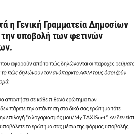
τά η Γενική Γραμματεία Δημοσίων
 την υποβολή των φετινών
ων.
ς που αφορούν από το πώς δηλώνονται οι παροχές ρε
ύματ
ς το πώς δηλώνουν τον ανύπαρκτο ΑΦΜ τους όσοι ζούν
Ρομά.
 να απαντήσει σε κάθε πιθανό ερώτημα των
εν πάρετε την απάντηση στο δικό σας ερώτημα τότε
την επιλογή “ο λογαριασμός μου/My TAXISnet”. Αν δεν είσ
 υποβάλετε το ερώτημα σας μέσω της φόρμας υποβολής