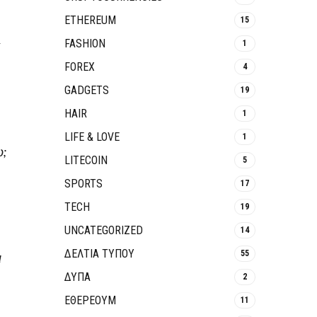
ETHEREUM
15
FASHION
1
FOREX
4
GADGETS
19
HAIR
1
LIFE & LOVE
1
ω;
LITECOIN
5
SPORTS
17
TECH
19
UNCATEGORIZED
14
ΔΕΛΤΙΑ ΤΥΠΟΥ
55
ι
ΔΥΠΑ
2
ΕΘΈΡΕΟΥΜ
11