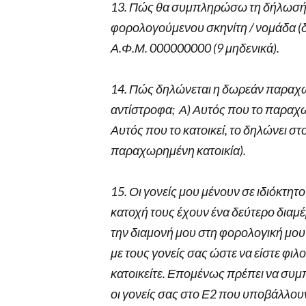
13. Πώς θα συμπληρώσω τη δήλωσή 
φορολογούμενου σκηνίτη / νομάδα (δ
Α.Φ.Μ. 000000000 (9 μηδενικά).
14. Πώς δηλώνεται η δωρεάν παραχώρ
αντίστροφα; Α) Αυτός που το παραχ
Αυτός που το κατοικεί, το δηλώνει σ
παραχωρημένη κατοικία).
15. Οι γονείς μου μένουν σε ιδιόκτητ
κατοχή τους έχουν ένα δεύτερο δια
την διαμονή μου στη φορολογική μου 
με τους γονείς σας ώστε να είστε φιλ
κατοικείτε. Επομένως πρέπει να συμ
οι γονείς σας στο Ε2 που υποβάλλο