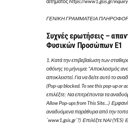
αιτήματος
https://www1.gsis.gr/inquir
ΓΕΝΙΚΗ ΓΡΑΜΜΑΤΕΙΑ ΠΛΗΡΟΦΟ
Συχνές ερωτήσεις – απαν
Φυσικών Προσώπων Ε1
1. Κατά την επιβεβαίωση των σταθερ
οθόνης το μήνυμα: “Αποκλεισμός α
αποκλειστεί. Για να δείτε αυτό το αν
(Pop-up blocked. To see this pop-up or a
επιλέξτε: Να επιτρέπονται τα αναδυ
Allow Pop-ups from This Site…) Εμφαν
αναδυόμενα παράθυρα από την τοπο
΄
www1.gsis.gr
΄?) Επιλέξτε ΝΑΙ (YES)