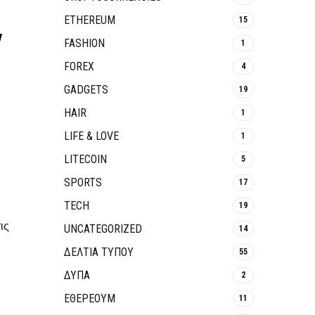
ETHEREUM
15
FASHION
1
FOREX
4
GADGETS
19
HAIR
1
LIFE & LOVE
1
LITECOIN
5
SPORTS
17
TECH
19
ις
UNCATEGORIZED
14
ΔΕΛΤΙΑ ΤΥΠΟΥ
55
ΔΥΠΑ
2
ΕΘΈΡΕΟΥΜ
11