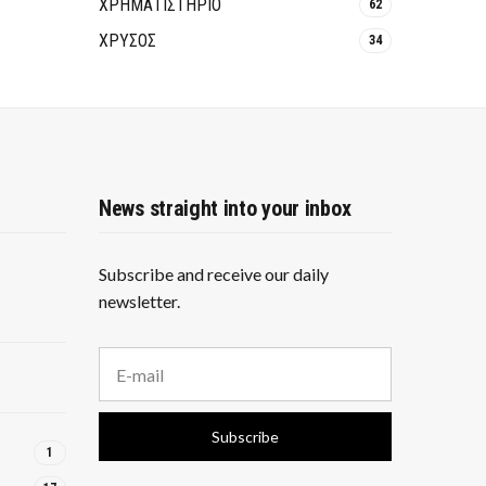
ΧΡΗΜΑΤΙΣΤΗΡΙΟ
62
ΧΡΥΣΟΣ
34
News straight into your inbox
Subscribe and receive our daily
newsletter.
E
m
a
i
Subscribe
l
1
a
d