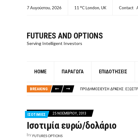
7 Αυγούστου, 2026
11 °C London, UK
Contact
FUTURES AND OPTIONS
Serving Intelligent Investors
HOME
ΠΑΡΆΓΩΓΑ
ΕΠΙΔΟΤΉΣΕΙΣ
ΤΙ ΕΊΝΑΙ ΧΡΉΜΑ ΚΕΦΑΛΑΙΟ 8Ο ΑΡΧ
ΤΑΜΕΊΟ ΜΙΚΡΟΠΙΣΤΏΣΕΩΝ ΣΥΧΝΈΣ
BREAKING
ΠΡΟΔΗΜΟΣΊΕΥΣΗ ΔΡΆΣΗΣ: ΕΞΩΣΤΡ
ΤΑΜΕΊΟ ΜΙΚΡΟΠΙΣΤΏΣΕΩΝ
ΤΙ ΕΊΝΑΙ Ο ΣΤΡΕΠΤΌΚΟΚΚΟΣ
ΤΙ ΕΊΝΑΙ ΧΡΉΜΑ ΚΕΦΑΛΑΙΟ 8Ο ΑΡΧ
25 ΝΟΕΜΒΡΊΟΥ, 2013
ΙΣΟΤΙΜΙΕΣ
ΤΑΜΕΊΟ ΜΙΚΡΟΠΙΣΤΏΣΕΩΝ ΣΥΧΝΈΣ
Ισοτιμία ευρώ/δολάριο
by
FUTURES OPTIONS