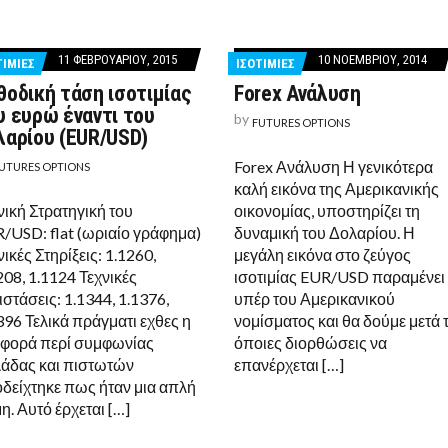
11 ΦΕΒΡΟΥΑΡΊΟΥ, 2015
10 ΝΟΕΜΒΡΊΟΥ, 2014
ΤΙΜΙΕΣ
ΙΣΟΤΙΜΙΕΣ
θοδική τάση ισοτιμίας
Forex Ανάλυση
υ ευρώ έναντι του
by
FUTURES OPTIONS
λαρίου (EUR/USD)
Forex Ανάλυση Η γενικότερα
UTURES OPTIONS
καλή εικόνα της Αμερικανικής
νική Στρατηγική του
οικονομίας, υποστηρίζει τη
/USD: flat (ωριαίο γράφημα)
δυναμική του Δολαρίου. Η
νικές Στηρίξεις: 1.1260,
μεγάλη εικόνα στο ζεύγος
208, 1.1124 Τεχνικές
ισοτιμίας EUR/USD παραμένει
Α!
ιστάσεις: 1.1344, 1.1376,
υπέρ του Αμερικανικού
396 Τελικά πράγματι εχθες η
νομίσματος και θα δούμε μετά τ
φορά περί συμφωνίας
όποιες διορθώσεις να
άδας και πιστωτών
επανέρχεται […]
δείχτηκε πως ήταν μια απλή
η. Αυτό έρχεται […]