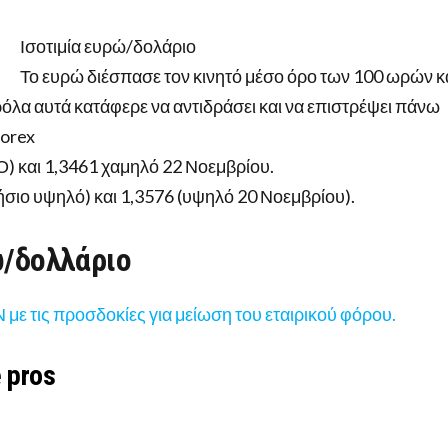
Ισοτιμία ευρώ/δολάριο
Το ευρώ διέσπασε τον κινητό μέσο όρο των 100 ωρών κ
όλα αυτά κατάφερε να αντιδράσει και να επιστρέψει πάνω
forex
Ο) και 1,3461 χαμηλό 22 Νοεμβρίου.
ήσιο υψηλό) και 1,3576 (υψηλό 20 Νοεμβρίου).
ώ/δολλάριο
 με τις προσδοκίες για μείωση του εταιρικού φόρου.
e pros