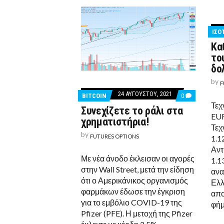
ΙΣΟ
Κα
το
δο
by
F
24 ΑΥΓΟΎΣΤΟΥ, 2021
COMMENTS
BITCOIN
0
ON
Τεχ
Συνεχίζετε το ράλι στα
ΣΥΝΕΧΊΖΕΤΕ
EUR
ΤΟ
χρηματιστήρια!
ΡΆΛΙ
Τεχ
ΣΤΑ
by
FUTURES OPTIONS
1.1
ΧΡΗΜΑΤΙΣΤΉΡΙ
Αντ
Με νέα άνοδο έκλεισαν οι αγορές
1.1
στην Wall Street, μετά την είδηση
ανα
ότι ο Αμερικάνικος οργανισμός
Ελλ
φαρμάκων έδωσε την έγκριση
απο
για το εμβόλιο COVID-19 της
φήμ
Pfizer (PFE). Η μετοχή της Pfizer