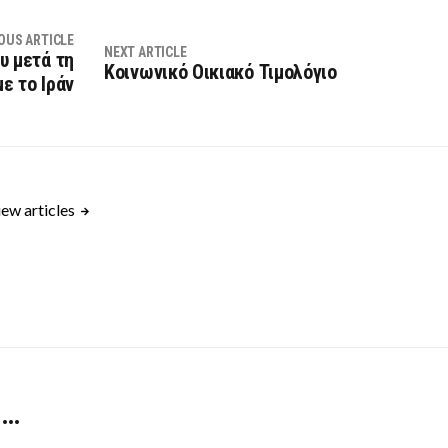
OUS ARTICLE
NEXT ARTICLE
υ μετά τη
Κοινωνικό Οικιακό Τιμολόγιο
ε το Ιράν
ew articles
 …