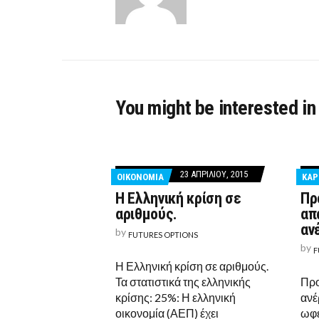
You might be interested in
23 ΑΠΡΙΛΊΟΥ, 2015
ΟΙΚΟΝΟΜΙΑ
ΚΑΡ
Η Ελληνική κρίση σε
Πρ
αριθμούς.
απ
αν
by
FUTURES OPTIONS
by
F
Η Ελληνική κρίση σε αριθμούς.
Τα στατιστικά της ελληνικής
Προ
κρίσης: 25%: Η ελληνική
ανέ
οικονομία (ΑΕΠ) έχει
ωφε