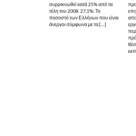
συρρικνωθεί κατά 25% από τα
προ
τέλη του 2008. 27,1%: Το
επι
ποσοστό των Ελλήνων που είναι
απα
άνεργοι σύμφωνα με τα […]
εργ
περ
πρό
θέσ
εκπ