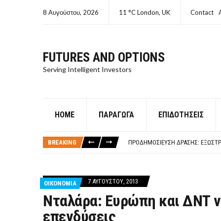
8 Αυγούστου, 2026
11 °C London, UK
Contact
FUTURES AND OPTIONS
Serving Intelligent Investors
HOME
ΠΑΡΆΓΩΓΑ
ΕΠΙΔΟΤΉΣΕΙΣ
ΤΙ ΕΊΝΑΙ ΧΡΉΜΑ ΚΕΦΑΛΑΙΟ 8Ο ΑΡΧ
ΤΑΜΕΊΟ ΜΙΚΡΟΠΙΣΤΏΣΕΩΝ ΣΥΧΝΈΣ
BREAKING
ΠΡΟΔΗΜΟΣΊΕΥΣΗ ΔΡΆΣΗΣ: ΕΞΩΣΤΡ
ΤΑΜΕΊΟ ΜΙΚΡΟΠΙΣΤΏΣΕΩΝ
ΤΙ ΕΊΝΑΙ Ο ΣΤΡΕΠΤΌΚΟΚΚΟΣ
ΤΙ ΕΊΝΑΙ ΧΡΉΜΑ ΚΕΦΑΛΑΙΟ 8Ο ΑΡΧ
7 ΑΥΓΟΎΣΤΟΥ, 2013
ΟΙΚΟΝΟΜΙΑ
ΤΑΜΕΊΟ ΜΙΚΡΟΠΙΣΤΏΣΕΩΝ ΣΥΧΝΈΣ
Νταλάρα: Ευρώπη και ΔΝΤ να
επενδύσεις