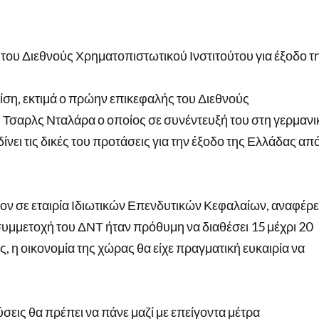
του Διεθνούς Χρηματοπιστωτικού Ινστιτούτου για έξοδο τ
ρίση, εκτιμά ο πρώην επικεφαλής του Διεθνούς
) Τσαρλς Νταλάρα ο οποίος σε συνέντευξή του στη γερμανι
 δίνει τις δικές του προτάσεις για την έξοδο της Ελλάδας απ
έον σε εταιρία Ιδιωτικών Επενδυτικών Κεφαλαίων, αναφέρε
συμμετοχή του ΔΝΤ ήταν πρόθυμη να διαθέσει 15 μέχρι 20
, η οικονομία της χώρας θα είχε πραγματική ευκαιρία να
σεις θα πρέπει να πάνε μαζί με επείγοντα μέτρα