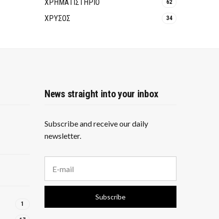
ΧΡΗΜΑΤΙΣΤΗΡΙΟ
62
ΧΡΥΣΟΣ
34
News straight into your inbox
Subscribe and receive our daily
newsletter.
E
m
a
i
Subscribe
l
1
a
d