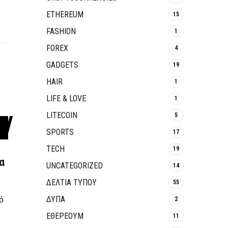
ETHEREUM
15
FASHION
1
FOREX
4
GADGETS
19
HAIR
1
LIFE & LOVE
1
LITECOIN
5
SPORTS
17
TECH
19
α
UNCATEGORIZED
14
ΔΕΛΤΙΑ ΤΥΠΟΥ
55
ό
ΔΥΠΑ
2
ΕΘΈΡΕΟΥΜ
11