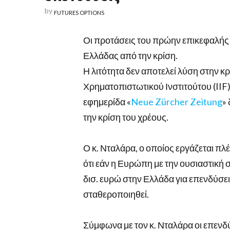
by
FUTURES OPTIONS
Οι προτάσεις του πρώην επικεφαλής 
Ελλάδας από την κρίση.
Η λιτότητα δεν αποτελεί λύση στην κ
Χρηματοπιστωτικού Ινστιτούτου (IIF
εφημερίδα «
Neue Zürcher Zeitung
»
την κρίση του χρέους.
Ο κ. Νταλάρα, ο οποίος εργάζεται πλ
ότι εάν η Ευρώπη με την ουσιαστική 
δισ. ευρώ στην Ελλάδα για επενδύσεις
σταθεροποιηθεί.
Σύμφωνα με τον κ. Νταλάρα οι επενδύ