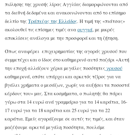
πώλησης της χρυσής λίρας Αγγλίας διαµορφώνονται από
τα διεθνή δεδοµένα και ανακοινώνονται από το επίσηµο
δελτίο της
Τράπεζας της Ελλάδος
. Η τιµή της «πιάτσας»
ακολουθεί τις επίσηµες τιµές ανα
ουγγιά
, µε µικρές
αποκλίσεις ανάλογα µε την προσφορά και τη ζήτηση.
Όπως αναφέρει επιχειρηµατίας της αγοράς χρυσού που
συµµετέχει και ο ίδιος στο καθηµερινό αυτό παζάρι «Αυτή
την εποχή αλλάζουν χέρια µεγάλες ποσότητες
χρυσού
καθηµερινά, οπότε υπάρχει και αρκετός τζίρος για να
βγάλει χρήµατα ο µεσάζων, χωρίς να αυξήσει τα ποσοστά
κέρδους του» µας. Στα κοσµήµατα, ο πωλητής θα πάρει
γύρω στα 14 ευρώ ανά γραµµάριο για τα 14 καράτια, 16-
17 ευρώ για τα 18 καράτια και 25 ευρώ για τα 22
καράτια. Εµείς αγοράζουµε σε αυτές τις τιµές, και όταν
µαζέψουµε αρκετά µεγάλη ποσότητα, πουλάµε