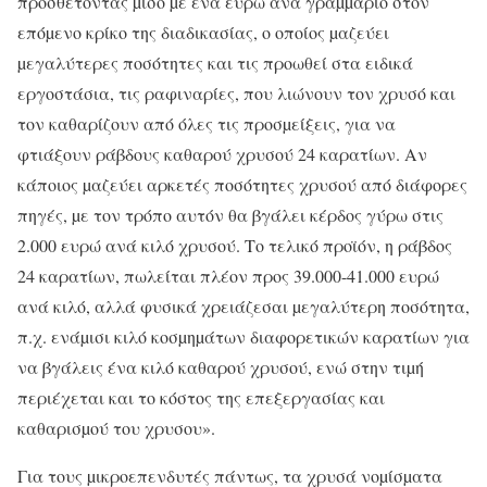
προσθέτοντας µισό µε ένα ευρώ ανά γραµµάριο στον
επόµενο κρίκο της διαδικασίας, ο οποίος µαζεύει
µεγαλύτερες ποσότητες και τις προωθεί στα ειδικά
εργοστάσια, τις ραφιναρίες, που λιώνουν τον χρυσό και
τον καθαρίζουν από όλες τις προσµείξεις, για να
φτιάξουν ράβδους καθαρού χρυσού 24 καρατίων. Αν
κάποιος µαζεύει αρκετές ποσότητες χρυσού από διάφορες
πηγές, µε τον τρόπο αυτόν θα βγάλει κέρδος γύρω στις
2.000 ευρώ ανά κιλό χρυσού. Το τελικό προϊόν, η ράβδος
24 καρατίων, πωλείται πλέον προς 39.000-41.000 ευρώ
ανά κιλό, αλλά φυσικά χρειάζεσαι µεγαλύτερη ποσότητα,
π.χ. ενάµισι κιλό κοσµηµάτων διαφορετικών καρατίων για
να βγάλεις ένα κιλό καθαρού χρυσού, ενώ στην τιµή
περιέχεται και το κόστος της επεξεργασίας και
καθαρισµού του χρυσου».
Για τους µικροεπενδυτές πάντως, τα χρυσά νοµίσµατα