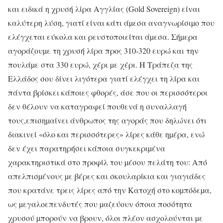
και ειδικά η χρυσή λίρα Αγγλίας (Gold Sovereign) είναι
καλύτερη λύση, γιατί είναι κάτι άµεσα αναγνωρίσιµο που
ελέγχεται εύκολα και ρευστοποιείται άµεσα. Σήµερα
αγοράζουµε τη χρυσή λίρα προς 310-320 ευρώ και την
πουλάµε στα 330 ευρώ, χέρι µε χέρι. Η Τράπεζα της
Ελλάδος σου δίνει λιγότερα γιατί ελέγχει τη λίρα και
πάντα βρίσκει κάποιες φθορές, άσε που οι περισσότεροι
δεν θέλουν να καταγραφεί πουθενά η συναλλαγή
τους,επισηµαίνει άνθρωπος της αγοράς που δηλώνει ότι
διακινεί «όλο και περισσότερες» λίρες κάθε ηµέρα, ενώ
δεν έχει παρατηρήσει κάποια συγκεκριµένα
χαρακτηριστικά στο προφίλ του µέσου πελάτη του: Από
απελπισµένους µε βέρες και σκουλαρίκια και γιαγιάδες
που κρατάνε τρεις λίρες από την Κατοχή στο κοµπόδεµα,
ως µεγαλοεπενδυτές που µαζεύουν όποια ποσότητα
χρυσού µπορούν να βρουν, όλοι πλέον ασχολούνται µε