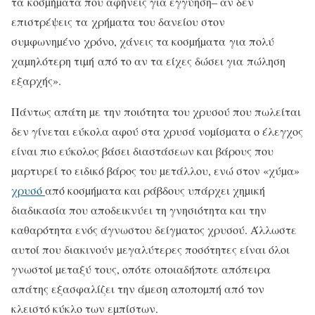
τα κοσµήµατα που αφήνεις για εγγύηση– αν δεν
επιστρέψεις τα χρήµατα του δανείου στον
συµφωνηµένο χρόνο, χάνεις τα κοσµήµατα για πολύ
χαµηλότερη τιµή από το αν τα είχες δώσει για πώληση
εξαρχής».
Πάντως απάτη µε την ποιότητα του χρυσού που πωλείται
δεν γίνεται εύκολα αφού στα χρυσά νοµίσµατα ο έλεγχος
είναι πιο εύκολος βάσει διαστάσεων και βάρους που
µαρτυρεί το ειδικό βάρος του µετάλλου, ενώ στον «χύµα»
χρυσό
από κοσµήµατα και ράβδους υπάρχει χηµική
διαδικασία που αποδεικνύει τη γνησιότητα και την
καθαρότητα ενός άγνωστου δείγµατος χρυσού. Άλλωστε
αυτοί που διακινούν µεγαλύτερες ποσότητες είναι όλοι
γνωστοί µεταξύ τους, οπότε οποιαδήποτε απόπειρα
απάτης εξασφαλίζει την άµεση αποποµπή από τον
κλειστό κύκλο των εµπίστων.