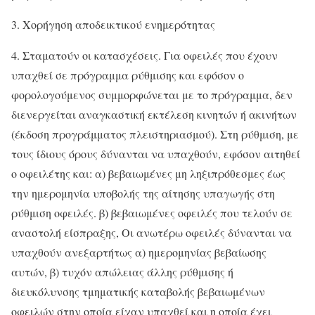
3. Χορήγηση αποδεικτικού ενημερότητας
4. Σταματούν οι κατασχέσεις. Για οφειλές που έχουν
υπαχθεί σε πρόγραμμα ρύθμισης και εφόσον ο
φορολογούμενος συμμορφώνεται με το πρόγραμμα, δεν
διενεργείται αναγκαστική εκτέλεση κινητών ή ακινήτων
(έκδοση προγράμματος πλειστηριασμού). Στη ρύθμιση, με
τους ίδιους όρους δύνανται να υπαχθούν, εφόσον αιτηθεί
ο οφειλέτης και: α) βεβαιωμένες μη ληξιπρόθεσμες έως
την ημερομηνία υποβολής της αίτησης υπαγωγής στη
ρύθμιση οφειλές. β) βεβαιωμένες οφειλές που τελούν σε
αναστολή είσπραξης, Οι ανωτέρω οφειλές δύνανται να
υπαχθούν ανεξαρτήτως α) ημερομηνίας βεβαίωσης
αυτών, β) τυχόν απώλειας άλλης ρύθμισης ή
διευκόλυνσης τμηματικής καταβολής βεβαιωμένων
οφειλών στην οποία είχαν υπαχθεί και η οποία έχει