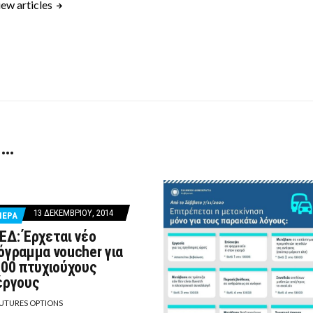
ew articles
 …
13 ΔΕΚΕΜΒΡΊΟΥ, 2014
ΙΕΡΑ
ΕΔ: Έρχεται νέο
όγραμμα voucher για
000 πτυχιούχους
έργους
UTURES OPTIONS