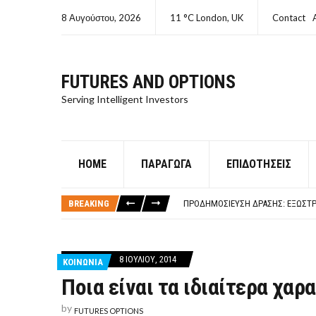
8 Αυγούστου, 2026
11 °C London, UK
Contact
FUTURES AND OPTIONS
Serving Intelligent Investors
HOME
ΠΑΡΆΓΩΓΑ
ΕΠΙΔΟΤΉΣΕΙΣ
ΤΙ ΕΊΝΑΙ ΧΡΉΜΑ ΚΕΦΑΛΑΙΟ 8Ο ΑΡΧ
ΤΑΜΕΊΟ ΜΙΚΡΟΠΙΣΤΏΣΕΩΝ ΣΥΧΝΈΣ
BREAKING
ΠΡΟΔΗΜΟΣΊΕΥΣΗ ΔΡΆΣΗΣ: ΕΞΩΣΤΡ
ΤΑΜΕΊΟ ΜΙΚΡΟΠΙΣΤΏΣΕΩΝ
ΤΙ ΕΊΝΑΙ Ο ΣΤΡΕΠΤΌΚΟΚΚΟΣ
ΤΙ ΕΊΝΑΙ ΧΡΉΜΑ ΚΕΦΑΛΑΙΟ 8Ο ΑΡΧ
8 ΙΟΥΛΊΟΥ, 2014
ΚΟΙΝΩΝΙΑ
ΤΑΜΕΊΟ ΜΙΚΡΟΠΙΣΤΏΣΕΩΝ ΣΥΧΝΈΣ
Ποια είναι τα ιδιαίτερα χαρ
by
FUTURES OPTIONS