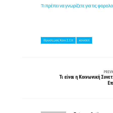
Τι πρέπει να γνωρίζετε για τις φορολ
ίδρυση μιας Κοιν.Σ.Επ
κοινσεπ
PREVI
Τι είναι η Κοινωνική Συνε
Επ