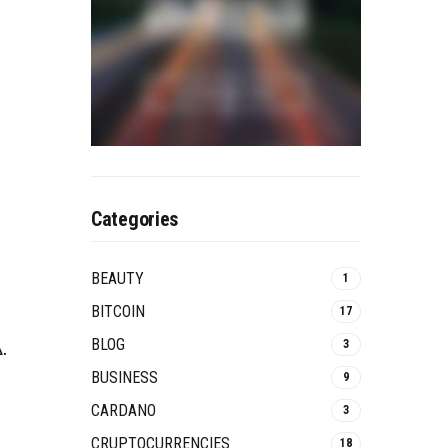
Categories
BEAUTY
1
BITCOIN
17
BLOG
.
3
BUSINESS
9
CARDANO
3
CRUPTOCURRENCIES
18