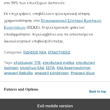
στο 50% των επιλέξιμων δαπανών.
Οι επιχειρήσεις υποβάλλουν ηλεκτρονική αίτηση
χρηματοδότησης στο
Πληροφοριακό Σύστημα Κρατικών
Ενισχύσεων
(ΠΣΚΕ). Ο ηλεκτρονικός φάκελος
υποψηφιότητας περιλαμβάνει και τα απαιτούμενα
δικαιολογητικά υποβολής/ένταξης.
Categories:
ΕΙΔΗΣΕΙΣ ΝΕΑ
,
ΕΠΙΔΟΤΗΣΕΙΣ
Tags:
εξοπλισμός ΤΠΕ
,
επενδυτικά σχέδια
,
επενδυτική
πρόταση
,
επιλέξιμο ΚΑΔ
,
ΕΣΠΑ
,
ΚΑΔ δραστηριότητας
,
ψηφιακή βαθμίδα
,
ψηφιακή κατάσταση
,
Ψηφιακό άλμα
Futures and Options
Back to top
Exit mobile version