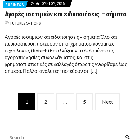
24 ΑΥΓΟΎΣΤΟΥ, 2016
BUSINESS
Αγορές ισοτιμιών και ειδοποιήσεις – σήματα
by
FUTURES OPTIONS
Αγορές ισοτιμιών και ειδοποιήσεις – σήματα Όλο και
περισσότεροι πιστεύουν ότι οι χρηματοοικονομικές
τεχνολογίες (fintech) θα αλλάξουν τα δεδομένα στις
αγοραπωλησίες συναλλάγματος, και στις
χρηματοπιστωτικές συναλλαγές όπως τις γνωρίζαμε έως
σήμερα. Πολλοί αναλυτές πιστεύουν ότι […]
Posts
1
2
…
5
Next
navigation
Search
Sear
for: