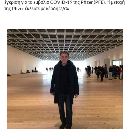
έγκριση για το εμβόλιο COVID-19 της Pfizer (PFE). Η μετοχή
της Pfizer έκλεισε με κέρδη 2,5%