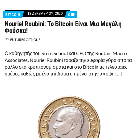
18 ΔΕΚΕΜΒΡΊΟΥ, 2020
COMMENTS
BITCOIN
0
ON
Nouriel Roubini: Το Bitcoin Είναι Μια Μεγάλη
NOURIEL
ROUBINI:
Φούσκα!
ΤΟ
BITCOIN
by
FUTURES OPTIONS
ΕΊΝΑΙ
ΜΙΑ
ΜΕΓΆΛΗ
Ο καθηγητής του Stern School και CEO της Roubini Macro
ΦΟΎΣΚΑ!
Associates, Nouriel Roubini τάραξε την ευφορία γύρο από τα
ράλλυ στα κρυπτονομίσματα και στο Bitcoin τις τελευταίες
ημέρες καθώς με ένα τιτίβισμα επιμένει στην άποψη […]