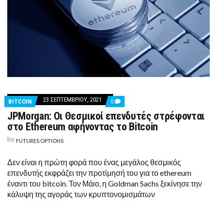
23 ΣΕΠΤΕΜΒΡΊΟΥ, 2021
COMMENTS
BITCOIN
0
ON
JPMorgan: Οι Θεσμικοί επενδυτές στρέφονται
JPMORGAN:
ΟΙ
στο Ethereum αφήνοντας το Bitcoin
ΘΕΣΜΙΚΟΊ
ΕΠΕΝΔΥΤΈΣ
by
FUTURES OPTIONS
ΣΤΡΈΦΟΝΤΑΙ
ΣΤΟ
ETHEREUM
Δεν είναι η πρώτη φορά που ένας μεγάλος θεσμικός
ΑΦΉΝΟΝΤΑΣ
επενδυτής εκφράζει την προτίμησή του για το ethereum
ΤΟ
BITCOIN
έναντι του bitcoin. Τον Μάιο, η Goldman Sachs ξεκίνησε την
κάλυψη της αγοράς των κρυπτονομισμάτων