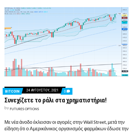
24 ΑΥΓΟΎΣΤΟΥ, 2021
COMMENTS
BITCOIN
0
ON
Συνεχίζετε το ράλι στα χρηματιστήρια!
ΣΥΝΕΧΊΖΕΤΕ
ΤΟ
by
ΡΆΛΙ
FUTURES OPTIONS
ΣΤΑ
ΧΡΗΜΑΤΙΣΤΉΡΙΑ!
Με νέα άνοδο έκλεισαν οι αγορές στην Wall Street, μετά την
είδηση ότι ο Αμερικάνικος οργανισμός φαρμάκων έδωσε την