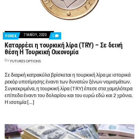
7 ΜΑΪ́ΟΥ, 2020
COMMENTS
FOREX
0
ON
Καταρρέει η τουρκική λίρα (TRY) – Σε δεινή
ΚΑΤΑΡΡΈΕΙ
Η
θέση Η Τουρκική Οικονομία
ΤΟΥΡΚΙΚΉ
ΛΊΡΑ
by
FUTURES OPTIONS
(TRY)
–
ΣΕ
Σε διαρκή κατρακύλα βρίσκεται η τουρκική λίρα με ιστορικά
ΔΕΙΝΉ
ρεκόρ υποτίμησης έναντι των δυνατών ξένων νομισμάτων.
ΘΈΣΗ
Η
Συγκεκριμένα, η τουρκική λίρα (TRY) έπεσε στα χαμηλότερα
ΤΟΥΡΚΙΚΉ
επίπεδα έναντι του δολαρίου και του ευρώ εδώ και 2 χρόνια.
ΟΙΚΟΝΟΜΊΑ
Η ισοτιμία […]