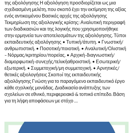
της αξιολόγησης Η αξιολόγηση προσδιορίζεται ως μια
σχεδιασμένη μελέτη, που σκοπό έχει την εκτίμηση της αξίας
ενός αντικειμένου Βασικές αρχές της αξιολόγησης
Τεκμηρίωση της αξιολογικής κρίσης: Αναλυτική περιγραφή
των διαδικασιών και της λογικής που χρησιμοποιήθηκε
στην ερμηνεία των αποτελεσμάτων της αξιολόγησης. Τύποι
εκπαιδευτικής αξιολόγησης • Τυπική/άτυπη. • Γνωστική/
ανθρωπιστική. • Ποσοτική/ποιοτική. • Αναλυτική/Ολιστική
– Νόρμας/κριτηρίου/πορείας. • Αρχική-διαγνωστική/
διαμορφωτική-συνεχής/τελικήαθροιστική. • Εσωτερική/
εξωτερική. • Συμμετοχική/μη συμμετοχική. • Αρνητικές/
θετικές αξιολογήσεις Σκοπoί της εκπαιδευτικής
αξιολόγησης Γνώση για το παραγόμενο εκπαιδευτικό έργο
κάθε σχολικής μονάδας. Διαδικασία ανάπτυξης των
σχολείων σε εθνικό, περιφερειακό & τοπικό επίπεδο. Βάση
για τη λήψη αποφάσεων με στόχο …