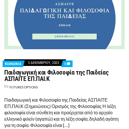
5 ΔΕΚΕΜΒΡΊΟΥ, 2023
COMMENTS
ΚΟΙΝΩΝΙΑ
0
ON
Παιδαγωγική και Φιλοσοφία της Παιδείας
ΠΑΙΔΑΓΩΓΙΚΉ
ΚΑΙ
ΑΣΠΑΙΤΕ ΕΠ.ΠΑΙ.Κ
ΦΙΛΟΣΟΦΊΑ
ΤΗΣ
by
FUTURES OPTIONS
ΠΑΙΔΕΊΑΣ
ΑΣΠΑΙΤΕ
ΕΠ.ΠΑΙ.Κ
Παιδαγωγική και Φιλοσοφία της Παιδείας ΑΣΠΑΙΤΕ
ΕΠ.ΠΑΙ.Κ (Σημειώσεις) Ορισμός της Φιλοσοφίας Η λέξη
φιλοσοφία είναι σύνθετη και προέρχεται από το αρχαίο
ελληνικό φιλείν (αγαπώ) και τη λέξη σοφία, δηλαδή αγάπη
για τη σοφία. Φιλοσοφία είναι […]