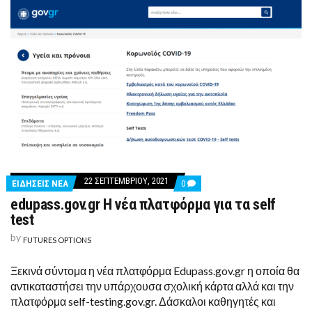
22 ΣΕΠΤΕΜΒΡΊΟΥ, 2021
COMMENTS
ΕΙΔΗΣΕΙΣ ΝΕΑ
0
ON
edupass.gov.gr Η νέα πλατφόρμα για τα self
EDUPASS.GOV.GR
Η
test
ΝΈΑ
ΠΛΑΤΦΌΡΜΑ
by
FUTURES OPTIONS
ΓΙΑ
ΤΑ
SELF
Ξεκινά σύντομα η νέα πλατφόρμα Edupass.gov.gr η οποία θα
TEST
αντικαταστήσει την υπάρχουσα σχολική κάρτα αλλά και την
πλατφόρμα self-testing.gov.gr. Δάσκαλοι καθηγητές και