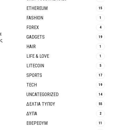
ETHEREUM
15
FASHION
1
FOREX
4
ε
GADGETS
19
ης
HAIR
1
LIFE & LOVE
1
LITECOIN
5
SPORTS
17
TECH
19
UNCATEGORIZED
14
ΔΕΛΤΙΑ ΤΥΠΟΥ
55
ΔΥΠΑ
2
ΕΘΈΡΕΟΥΜ
11