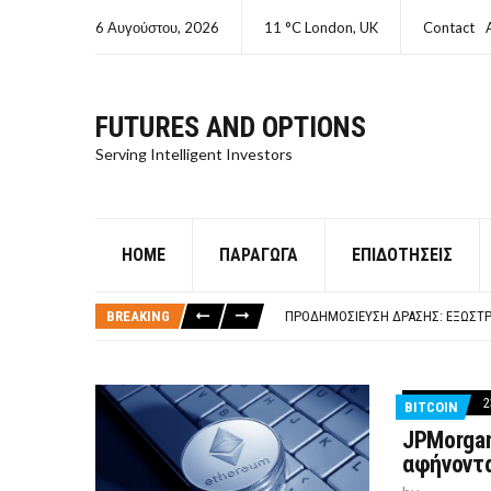
6 Αυγούστου, 2026
11 °C London, UK
Contact
FUTURES AND OPTIONS
Serving Intelligent Investors
HOME
ΠΑΡΆΓΩΓΑ
ΕΠΙΔΟΤΉΣΕΙΣ
ΤΙ ΕΊΝΑΙ ΧΡΉΜΑ ΚΕΦΑΛΑΙΟ 8Ο ΑΡΧ
ΤΑΜΕΊΟ ΜΙΚΡΟΠΙΣΤΏΣΕΩΝ ΣΥΧΝΈΣ
BREAKING
ΠΡΟΔΗΜΟΣΊΕΥΣΗ ΔΡΆΣΗΣ: ΕΞΩΣΤΡ
ΤΑΜΕΊΟ ΜΙΚΡΟΠΙΣΤΏΣΕΩΝ
ΤΙ ΕΊΝΑΙ Ο ΣΤΡΕΠΤΌΚΟΚΚΟΣ
ΤΙ ΕΊΝΑΙ ΧΡΉΜΑ ΚΕΦΑΛΑΙΟ 8Ο ΑΡΧ
2
BITCOIN
ΤΑΜΕΊΟ ΜΙΚΡΟΠΙΣΤΏΣΕΩΝ ΣΥΧΝΈΣ
JPMorgan
αφήνοντα