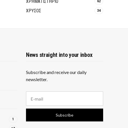
ΧΡΗΜΑΤΙΣΤΗΡΙΟ
62
ΧΡΥΣΟΣ
34
News straight into your inbox
Subscribe and receive our daily
newsletter.
E
m
a
i
Subscribe
l
1
a
d