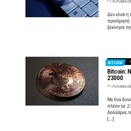
by
FUTURES O
Δεν είναι 
προτίμησή τ
ξεκίνησε τ
1
BITCOIN
Bitcoin:
23000
by
FUTURES O
Με ένα δυνα
πλέον τα 2
δολλάρια, τ
[…]