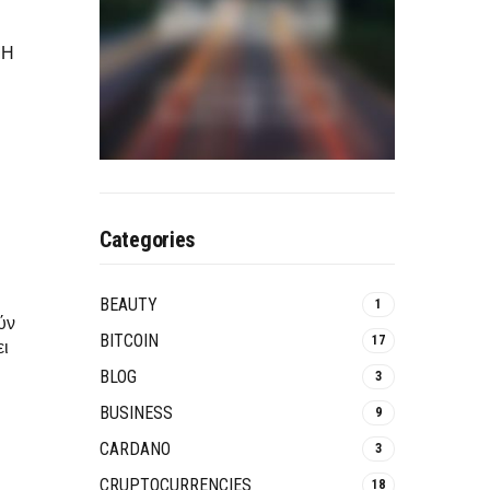
ΜΗ
Categories
BEAUTY
1
ύν
BITCOIN
17
ει
BLOG
3
BUSINESS
9
CARDANO
3
CRUPTOCURRENCIES
18