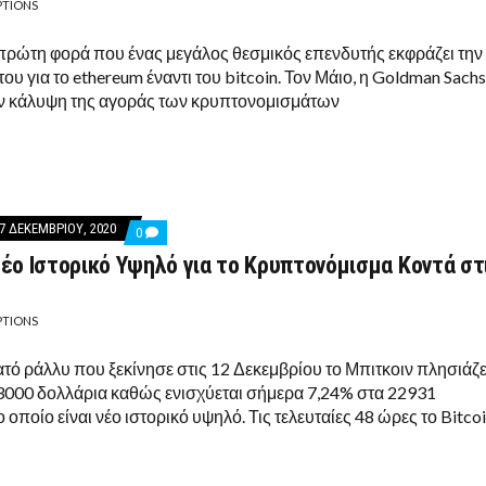
PTIONS
ΣΤΡΈΦΟΝΤΑΙ
ΣΤΟ
ETHEREUM
η πρώτη φορά που ένας μεγάλος θεσμικός επενδυτής εκφράζει την
ΑΦΉΝΟΝΤΑΣ
ου για το ethereum έναντι του bitcoin. Τον Μάιο, η Goldman Sachs
ΤΟ
BITCOIN
ην κάλυψη της αγοράς των κρυπτονομισμάτων
7 ΔΕΚΕΜΒΡΊΟΥ, 2020
COMMENTS
0
ON
 Νέο Ιστορικό Υψηλό για το Κρυπτονόμισμα Κοντά στ
BITCOIN:
ΝΈΟ
ΙΣΤΟΡΙΚΌ
ΥΨΗΛΌ
PTIONS
ΓΙΑ
ΤΟ
ΚΡΥΠΤΟΝΌΜΙΣΜΑ
τό ράλλυ που ξεκίνησε στις 12 Δεκεμβρίου το Μπιτκοιν πλησιάζε
ΚΟΝΤΆ
3000 δολλάρια καθώς ενισχύεται σήμερα 7,24% στα 22931
ΣΤΙΣ
23000
ο οποίο είναι νέο ιστορικό υψηλό. Τις τελευταίες 48 ώρες το Bitco