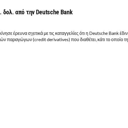
. δολ. από την Deutsche Bank
νησε έρευνα σχετικά με τις καταγγελίες ότι η Deutsche Bank έδιν
ών παραγώγων (credit derivatives) που διαθέτει, κάτι το οποίο τ