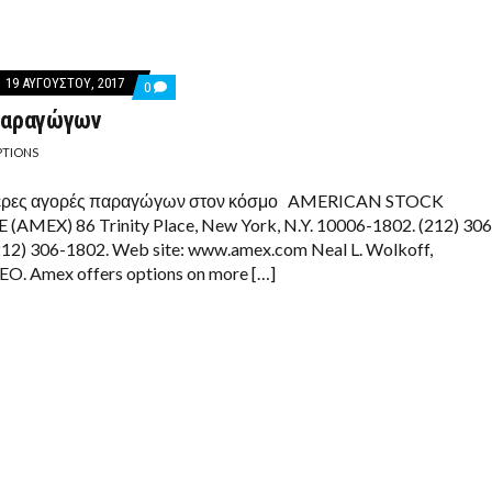
19 ΑΥΓΟΎΣΤΟΥ, 2017
COMMENTS
0
ON
Παραγώγων
ΑΓΟΡΈΣ
ΠΑΡΑΓΏΓΩΝ
PTIONS
τερες αγορές παραγώγων στον κόσμο AMERICAN STOCK
AMEX) 86 Trinity Place, New York, N.Y. 10006-1802. (212) 306
212) 306-1802. Web site: www.amex.com Neal L. Wolkoff,
EO. Amex offers options on more […]