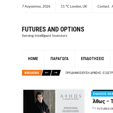
7 Αυγούστου, 2026
11 °C London, UK
Contact
FUTURES AND OPTIONS
Serving Intelligent Investors
HOME
ΠΑΡΆΓΩΓΑ
ΕΠΙΔΟΤΉΣΕΙΣ
ΤΙ ΕΊΝΑΙ ΧΡΉΜΑ ΚΕΦΑΛΑΙΟ 8Ο ΑΡΧ
ΤΑΜΕΊΟ ΜΙΚΡΟΠΙΣΤΏΣΕΩΝ ΣΥΧΝΈΣ
BREAKING
ΠΡΟΔΗΜΟΣΊΕΥΣΗ ΔΡΆΣΗΣ: ΕΞΩΣΤΡ
ΤΑΜΕΊΟ ΜΙΚΡΟΠΙΣΤΏΣΕΩΝ
ΤΙ ΕΊΝΑΙ Ο ΣΤΡΕΠΤΌΚΟΚΚΟΣ
ΤΙ ΕΊΝΑΙ ΧΡΉΜΑ ΚΕΦΑΛΑΙΟ 8Ο ΑΡΧ
ΕΙΔΗΣΕΙΣ ΝΕ
ΤΑΜΕΊΟ ΜΙΚΡΟΠΙΣΤΏΣΕΩΝ ΣΥΧΝΈΣ
Άθως – Τ
by
FUTURES O