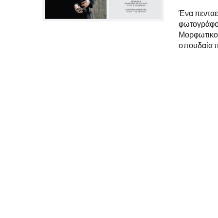
Ένα πενταε
φωτογράφου
Μορφωτικού
σπουδαία πε