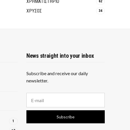
ΧΡΗΜΑΤΙΣΤΗΡΙΟ
62
ΧΡΥΣΟΣ
34
News straight into your inbox
Subscribe and receive our daily
newsletter.
E
m
a
i
Subscribe
l
1
a
d