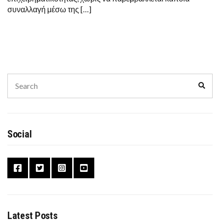
συναλλαγή μέσω της […]
Search
Sear
for:
Social
Latest Posts