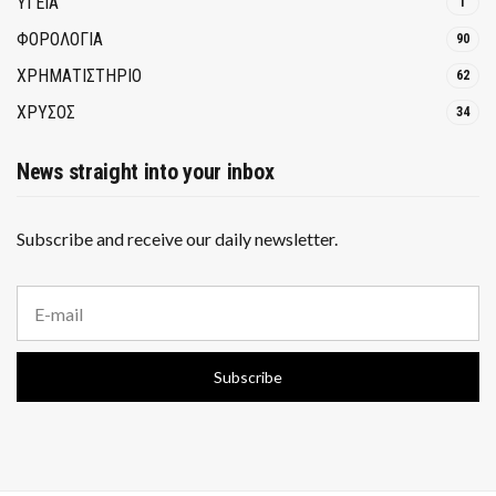
ΥΓΕΙΑ
1
ΦΟΡΟΛΟΓΙΑ
90
ΧΡΗΜΑΤΙΣΤΗΡΙΟ
62
ΧΡΥΣΟΣ
34
News straight into your inbox
Subscribe and receive our daily newsletter.
E
m
a
i
Subscribe
l
a
d
d
r
e