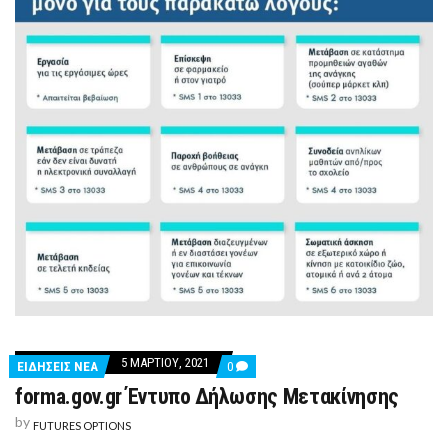
5 ΜΑΡΤΊΟΥ, 2021
COMMENTS
ΕΙΔΗΣΕΙΣ ΝΕΑ
0
ON
forma.gov.gr Έντυπο Δήλωσης Μετακίνησης
FORMA.GOV.GR
ΈΝΤΥΠΟ
by
ΔΉΛΩΣΗΣ
FUTURES OPTIONS
ΜΕΤΑΚΊΝΗΣΗΣ