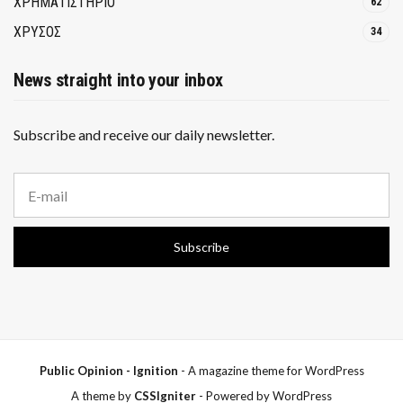
ΧΡΗΜΑΤΙΣΤΗΡΙΟ
62
ΧΡΥΣΟΣ
34
News straight into your inbox
Subscribe and receive our daily newsletter.
E
m
a
i
Subscribe
l
a
d
d
r
e
s
s
Public Opinion - Ignition
- A magazine theme for WordPress
:
A theme by
CSSIgniter
- Powered by WordPress