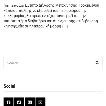
forma.gov.gr Εντυπο Δήλωσης Μετακίνησης Προκειμένου
κάποιος πολίτης να εξαιρεθεί του περιορισμού της
κυκλοφορίας, θα πρέπει να έχει πάντα μαζί του την
ταυτότητα ή το διαβατήριο του όπως επίσης και βεβαίωση
κίνησης, είτε σε ηλεκτρονική μορφή […]
Search
Sear
for:
Social