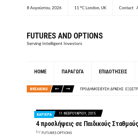
8 Αυγούστου, 2026
11 °C London, UK
Contact
FUTURES AND OPTIONS
Serving Intelligent Investors
HOME
ΠΑΡΆΓΩΓΑ
ΕΠΙΔΟΤΉΣΕΙΣ
ΤΙ ΕΊΝΑΙ ΧΡΉΜΑ ΚΕΦΑΛΑΙΟ 8Ο ΑΡΧ
ΤΑΜΕΊΟ ΜΙΚΡΟΠΙΣΤΏΣΕΩΝ ΣΥΧΝΈΣ
BREAKING
ΠΡΟΔΗΜΟΣΊΕΥΣΗ ΔΡΆΣΗΣ: ΕΞΩΣΤΡ
ΤΑΜΕΊΟ ΜΙΚΡΟΠΙΣΤΏΣΕΩΝ
ΤΙ ΕΊΝΑΙ Ο ΣΤΡΕΠΤΌΚΟΚΚΟΣ
ΤΙ ΕΊΝΑΙ ΧΡΉΜΑ ΚΕΦΑΛΑΙΟ 8Ο ΑΡΧ
11 ΦΕΒΡΟΥΑΡΊΟΥ, 2015
ΚΑΡΙΕΡΑ
ΤΑΜΕΊΟ ΜΙΚΡΟΠΙΣΤΏΣΕΩΝ ΣΥΧΝΈΣ
4 προσλήψεις σε Παιδικούς Σταθμού
by
FUTURES OPTIONS