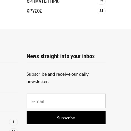
ΧΡΗΜΑΤΙΣΤΗΡΙΟ
62
ΧΡΥΣΟΣ
34
News straight into your inbox
Subscribe and receive our daily
newsletter.
E
m
a
i
Subscribe
l
1
a
d