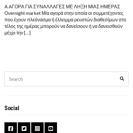
A AΓΟΡΑ ΓΙΑ ΣΥΝΑΛΛΑΓΕΣ ΜΕ ΛΗΞΗ ΜΙΑΣ ΗΜΕΡΑΣ
Οvernight market Μία αγορά στην οποία οι συμμετέχοντες
που έχουν πλεόνασμα ή έλλειμμα ρευστών διαθεσίμων στο
τέλος της ημέρας μπορούν να δανείσουν ή να δανεισθούν
μέχρι την […]
Search
Sear
for:
Social