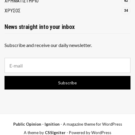
ΧΡΗΜΑΤΙΣΤΗΡΙΟ
62
ΧΡΥΣΟΣ
34
News straight into your inbox
Subscribe and receive our daily newsletter.
E
m
a
i
Subscribe
l
a
d
d
r
e
s
s
Public Opinion - Ignition
- A magazine theme for WordPress
:
A theme by
CSSIgniter
- Powered by WordPress