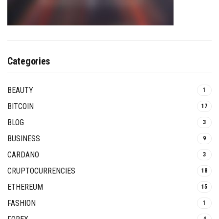
Categories
BEAUTY
1
BITCOIN
17
BLOG
3
BUSINESS
9
CARDANO
3
CRUPTOCURRENCIES
18
ETHEREUM
15
FASHION
1
4