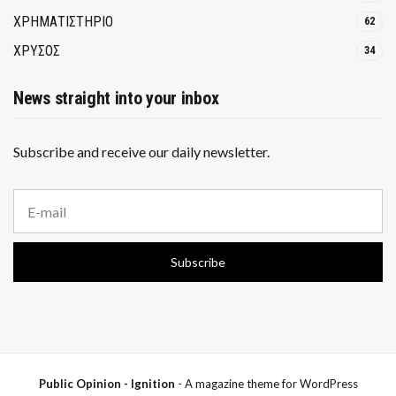
ΧΡΗΜΑΤΙΣΤΗΡΙΟ
62
ΧΡΥΣΟΣ
34
News straight into your inbox
Subscribe and receive our daily newsletter.
E
m
a
i
Subscribe
l
a
d
d
r
e
s
s
Public Opinion - Ignition
- A magazine theme for WordPress