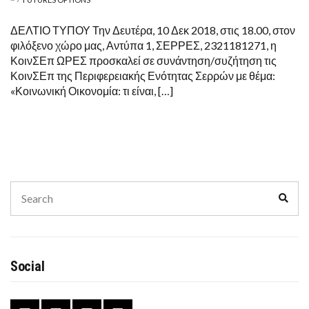
ΔΕΛΤΙΟ ΤΥΠΟΥ Την Δευτέρα, 10 Δεκ 2018, στις 18.00, στον
φιλόξενο χώρο μας, Αντύπα 1, ΣΕΡΡΕΣ, 2321181271, η
ΚοινΣΕπ ΩΡΕΣ προσκαλεί σε συνάντηση/συζήτηση τις
ΚοινΣΕπ της Περιφερειακής Ενότητας Σερρών με θέμα:
«Κοινωνική Οικονομία: τι είναι, […]
Search
Sear
for:
Social