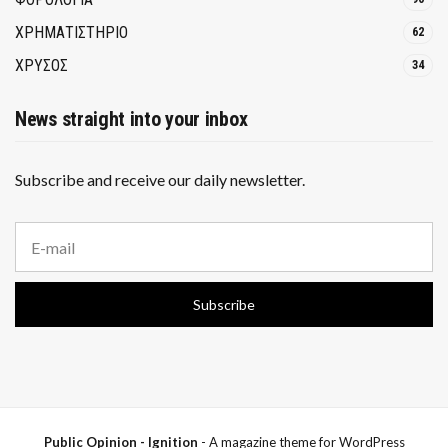
ΧΡΗΜΑΤΙΣΤΗΡΙΟ
62
ΧΡΥΣΟΣ
34
News straight into your inbox
Subscribe and receive our daily newsletter.
E
m
a
i
Subscribe
l
a
d
d
r
e
s
s
Public Opinion - Ignition
- A magazine theme for WordPress