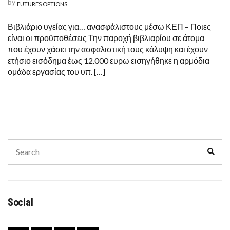
by
FUTURES OPTIONS
Βιβλιάριο υγείας για… ανασφάλιστους μέσω ΚΕΠ – Ποιες
είναι οι προϋποθέσεις Την παροχή βιβλιαρίου σε άτομα
που έχουν χάσει την ασφαλιστική τους κάλυψη και έχουν
ετήσιο εισόδημα έως 12.000 ευρω εισηγήθηκε η αρμόδια
ομάδα εργασίας του υπ. […]
Search
Sear
for:
Social