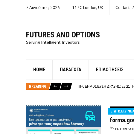
7 Αυγούστου, 2026
11 °C London, UK
Contact
FUTURES AND OPTIONS
Serving Intelligent Investors
HOME
ΠΑΡΆΓΩΓΑ
ΕΠΙΔΟΤΉΣΕΙΣ
ΤΙ ΕΊΝΑΙ ΧΡΉΜΑ ΚΕΦΑΛΑΙΟ 8Ο ΑΡΧ
ΤΑΜΕΊΟ ΜΙΚΡΟΠΙΣΤΏΣΕΩΝ ΣΥΧΝΈΣ
BREAKING
ΠΡΟΔΗΜΟΣΊΕΥΣΗ ΔΡΆΣΗΣ: ΕΞΩΣΤΡ
ΤΑΜΕΊΟ ΜΙΚΡΟΠΙΣΤΏΣΕΩΝ
ΤΙ ΕΊΝΑΙ Ο ΣΤΡΕΠΤΌΚΟΚΚΟΣ
ΤΙ ΕΊΝΑΙ ΧΡΉΜΑ ΚΕΦΑΛΑΙΟ 8Ο ΑΡΧ
ΕΙΔΗΣΕΙΣ ΝΕ
ΤΑΜΕΊΟ ΜΙΚΡΟΠΙΣΤΏΣΕΩΝ ΣΥΧΝΈΣ
forma.go
by
FUTURES O