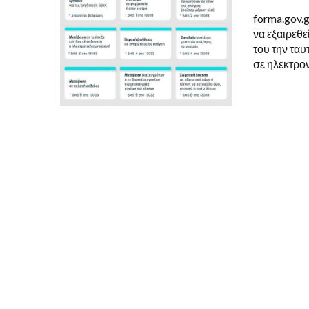
forma.gov.
να εξαιρεθε
του την ταυ
σε ηλεκτρο