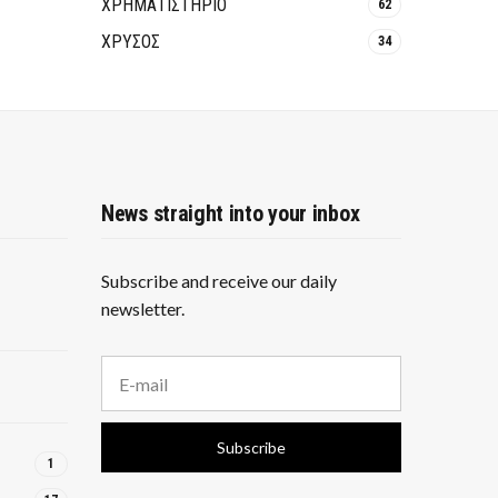
ΧΡΗΜΑΤΙΣΤΗΡΙΟ
62
ΧΡΥΣΟΣ
34
News straight into your inbox
Subscribe and receive our daily
newsletter.
E
m
a
i
Subscribe
l
1
a
d