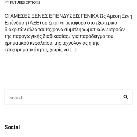
by
FUTURES OPTIONS
ΟΙ ΑΜΕΣΕΣ ΞΕΝΕΣ ΕΠΕΝΔΥΣΕΙΣ ΓΕΝΙΚΑ Ως Άμεση Ξένη
Επένδυση (ΑΞΕ) ορίζεται «η μεταφορά στο εξωτερικό
διακριτών αλλά ταυτόχρονα συμπληρωματικών εισροών
της παραγωγικής διαδικασίας», για παράδειγμα του
χρηματικού κεφαλαίου, της τεχνολογίας ή της
επιχειρηματικότητας, χωρίς να […]
Search
Sear
for:
Social