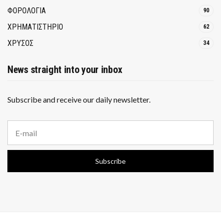
ΦΟΡΟΛΟΓΙΑ
90
ΧΡΗΜΑΤΙΣΤΗΡΙΟ
62
ΧΡΥΣΟΣ
34
News straight into your inbox
Subscribe and receive our daily newsletter.
E
m
a
i
Subscribe
l
a
d
d
r
e
s