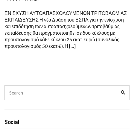
ΕΝΙΣΧΥΣΗ ΑΥΤΟΑΠΑΣΧΟΛΟΥΜΕΝΩΝ ΤΡΙΤΟΒΑΘΜΙΑΣ
ΕΚΠΑΙΔΕΥΣΗΣ Η νέα Δράση του ΕΣΠΑ για την ενίσχυση
και επιδότηση των αυτοαπασχολούμενων τριτοβάθμιας
εκπαίδευσης θα πραγματοποιηθεί σε δυο κύκλους με
προϋπολογισμό κάθε κύκλου 25 εκατ. ευρώ (συνολικός
προϋπολογισμός 50 εκατ.€). Η […]
Search
Sear
for:
Social