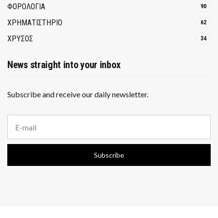
ΦΟΡΟΛΟΓΙΑ
90
ΧΡΗΜΑΤΙΣΤΗΡΙΟ
62
ΧΡΥΣΟΣ
34
News straight into your inbox
Subscribe and receive our daily newsletter.
E
m
a
i
Subscribe
l
a
d
d
r
e
s