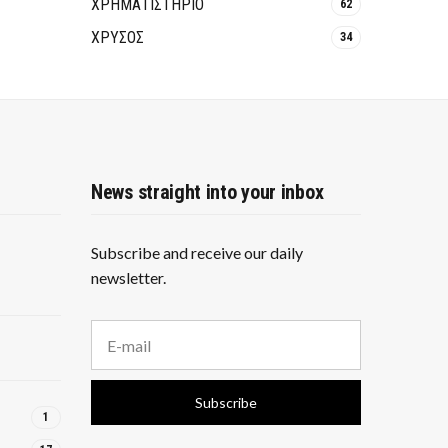
ΧΡΗΜΑΤΙΣΤΗΡΙΟ
62
ΧΡΥΣΟΣ
34
News straight into your inbox
Subscribe and receive our daily
newsletter.
E
m
a
i
Subscribe
l
1
a
d