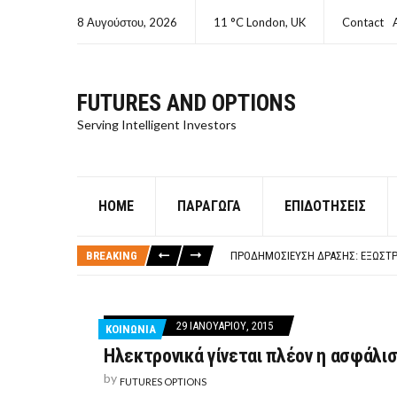
8 Αυγούστου, 2026
11 °C London, UK
Contact
FUTURES AND OPTIONS
Serving Intelligent Investors
HOME
ΠΑΡΆΓΩΓΑ
ΕΠΙΔΟΤΉΣΕΙΣ
ΤΙ ΕΊΝΑΙ ΧΡΉΜΑ ΚΕΦΑΛΑΙΟ 8Ο ΑΡΧ
ΤΑΜΕΊΟ ΜΙΚΡΟΠΙΣΤΏΣΕΩΝ ΣΥΧΝΈΣ
BREAKING
ΠΡΟΔΗΜΟΣΊΕΥΣΗ ΔΡΆΣΗΣ: ΕΞΩΣΤΡ
ΤΑΜΕΊΟ ΜΙΚΡΟΠΙΣΤΏΣΕΩΝ
ΤΙ ΕΊΝΑΙ Ο ΣΤΡΕΠΤΌΚΟΚΚΟΣ
ΤΙ ΕΊΝΑΙ ΧΡΉΜΑ ΚΕΦΑΛΑΙΟ 8Ο ΑΡΧ
29 ΙΑΝΟΥΑΡΊΟΥ, 2015
ΚΟΙΝΩΝΙΑ
ΤΑΜΕΊΟ ΜΙΚΡΟΠΙΣΤΏΣΕΩΝ ΣΥΧΝΈΣ
Ηλεκτρονικά γίνεται πλέον η ασφάλι
by
FUTURES OPTIONS