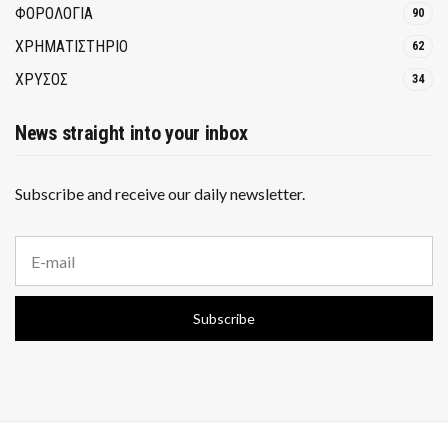
ΦΟΡΟΛΟΓΙΑ
90
ΧΡΗΜΑΤΙΣΤΗΡΙΟ
62
ΧΡΥΣΟΣ
34
News straight into your inbox
Subscribe and receive our daily newsletter.
E
m
a
i
Subscribe
l
a
d
d
r
e
s