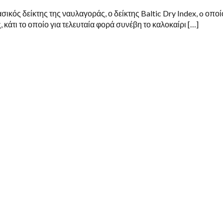
κός δείκτης της ναυλαγοράς, ο δείκτης Baltic Dry Index, o οποί
, κάτι το οποίο για τελευταία φορά συνέβη το καλοκαίρι […]