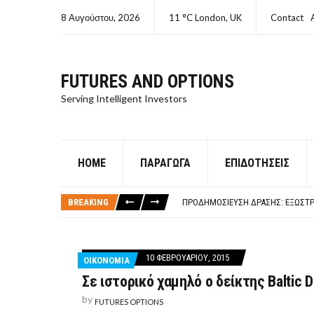
8 Αυγούστου, 2026
11 °C London, UK
Contact
FUTURES AND OPTIONS
Serving Intelligent Investors
HOME
ΠΑΡΆΓΩΓΑ
ΕΠΙΔΟΤΉΣΕΙΣ
ΤΙ ΕΊΝΑΙ ΧΡΉΜΑ ΚΕΦΑΛΑΙΟ 8Ο ΑΡΧ
ΤΑΜΕΊΟ ΜΙΚΡΟΠΙΣΤΏΣΕΩΝ ΣΥΧΝΈΣ
BREAKING
ΠΡΟΔΗΜΟΣΊΕΥΣΗ ΔΡΆΣΗΣ: ΕΞΩΣΤΡ
ΤΑΜΕΊΟ ΜΙΚΡΟΠΙΣΤΏΣΕΩΝ
ΤΙ ΕΊΝΑΙ Ο ΣΤΡΕΠΤΌΚΟΚΚΟΣ
ΤΙ ΕΊΝΑΙ ΧΡΉΜΑ ΚΕΦΑΛΑΙΟ 8Ο ΑΡΧ
10 ΦΕΒΡΟΥΑΡΊΟΥ, 2015
ΟΙΚΟΝΟΜΙΑ
ΤΑΜΕΊΟ ΜΙΚΡΟΠΙΣΤΏΣΕΩΝ ΣΥΧΝΈΣ
Σε ιστορικό χαμηλό ο δείκτης Baltic Dr
by
FUTURES OPTIONS