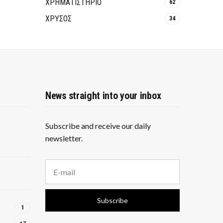
ΧΡΗΜΑΤΙΣΤΗΡΙΟ
62
ΧΡΥΣΟΣ
34
News straight into your inbox
Subscribe and receive our daily
newsletter.
E
m
a
i
Subscribe
l
1
a
d