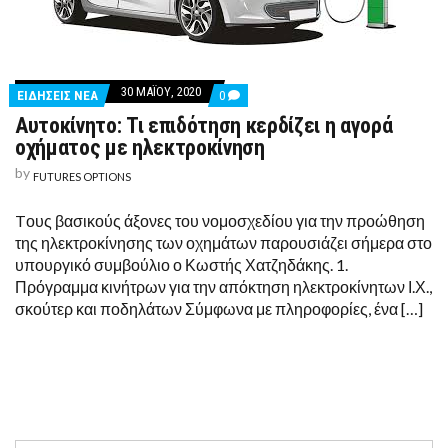
30 ΜΑΪ́ΟΥ, 2020
COMMENTS
ΕΙΔΗΣΕΙΣ ΝΕΑ
0
ON
Αυτοκίνητο: Τι επιδότηση κερδίζει η αγορά
ΑΥΤΟΚΊΝΗΤΟ:
ΤΙ
οχήματος με ηλεκτροκίνηση
ΕΠΙΔΌΤΗΣΗ
ΚΕΡΔΊΖΕΙ
by
FUTURES OPTIONS
Η
ΑΓΟΡΆ
ΟΧΉΜΑΤΟΣ
Tους βασικούς άξονες του νομοσχεδίου για την προώθηση
ΜΕ
της ηλεκτροκίνησης των οχημάτων παρουσιάζει σήμερα στο
ΗΛΕΚΤΡΟΚΊΝΗΣΗ
υπουργικό συμβούλιο ο Κωστής Χατζηδάκης. 1.
Πρόγραμμα κινήτρων για την απόκτηση ηλεκτροκίνητων Ι.Χ.,
σκούτερ και ποδηλάτων Σύμφωνα με πληροφορίες, ένα […]