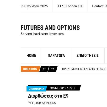
9 Αυγούστου, 2026
11 °C London, UK
Contact
FUTURES AND OPTIONS
Serving Intelligent Investors
HOME
ΠΑΡΆΓΩΓΑ
ΕΠΙΔΟΤΉΣΕΙΣ
ΤΙ ΕΊΝΑΙ ΧΡΉΜΑ ΚΕΦΑΛΑΙΟ 8Ο ΑΡΧ
ΤΑΜΕΊΟ ΜΙΚΡΟΠΙΣΤΏΣΕΩΝ ΣΥΧΝΈΣ
BREAKING
ΠΡΟΔΗΜΟΣΊΕΥΣΗ ΔΡΆΣΗΣ: ΕΞΩΣΤΡ
ΤΑΜΕΊΟ ΜΙΚΡΟΠΙΣΤΏΣΕΩΝ
ΤΙ ΕΊΝΑΙ Ο ΣΤΡΕΠΤΌΚΟΚΚΟΣ
ΤΙ ΕΊΝΑΙ ΧΡΉΜΑ ΚΕΦΑΛΑΙΟ 8Ο ΑΡΧ
20 ΟΚΤΩΒΡΊΟΥ, 2013
ΟΙΚΟΝΟΜΙΑ
ΤΑΜΕΊΟ ΜΙΚΡΟΠΙΣΤΏΣΕΩΝ ΣΥΧΝΈΣ
Διορθώσεις στο Ε9
by
FUTURES OPTIONS