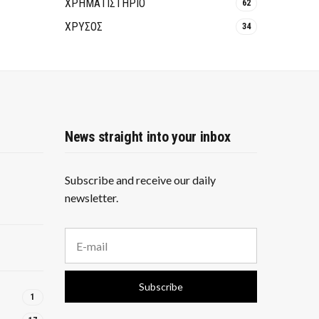
ΧΡΗΜΑΤΙΣΤΗΡΙΟ
62
ΧΡΥΣΟΣ
34
News straight into your inbox
Subscribe and receive our daily
newsletter.
E
m
a
i
Subscribe
l
1
a
d