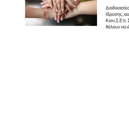
Διαδικασίε
ίδρυσης, αυ
Κοιν.Σ.Επ. 
θέλουν να 