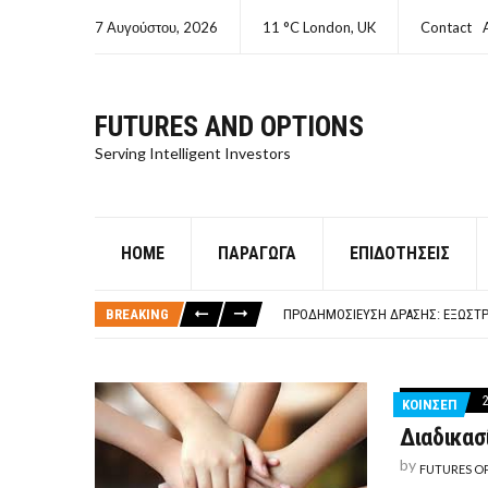
7 Αυγούστου, 2026
11 °C London, UK
Contact
FUTURES AND OPTIONS
Serving Intelligent Investors
HOME
ΠΑΡΆΓΩΓΑ
ΕΠΙΔΟΤΉΣΕΙΣ
ΤΙ ΕΊΝΑΙ ΧΡΉΜΑ ΚΕΦΑΛΑΙΟ 8Ο ΑΡΧ
ΤΑΜΕΊΟ ΜΙΚΡΟΠΙΣΤΏΣΕΩΝ ΣΥΧΝΈΣ
BREAKING
ΠΡΟΔΗΜΟΣΊΕΥΣΗ ΔΡΆΣΗΣ: ΕΞΩΣΤΡ
ΤΑΜΕΊΟ ΜΙΚΡΟΠΙΣΤΏΣΕΩΝ
ΤΙ ΕΊΝΑΙ Ο ΣΤΡΕΠΤΌΚΟΚΚΟΣ
ΤΙ ΕΊΝΑΙ ΧΡΉΜΑ ΚΕΦΑΛΑΙΟ 8Ο ΑΡΧ
ΚΟΙΝΣΕΠ
ΤΑΜΕΊΟ ΜΙΚΡΟΠΙΣΤΏΣΕΩΝ ΣΥΧΝΈΣ
Διαδικασ
by
FUTURES O