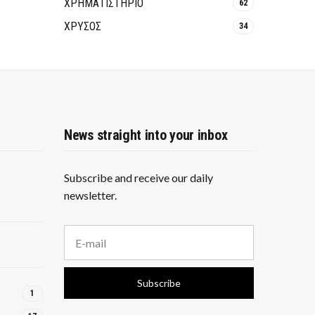
ΧΡΗΜΑΤΙΣΤΗΡΙΟ
62
ΧΡΥΣΟΣ
34
News straight into your inbox
Subscribe and receive our daily
newsletter.
E
m
a
i
Subscribe
l
1
a
d