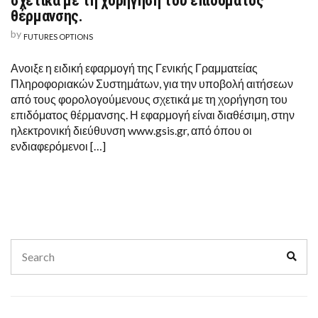
σχετικά με τη χορήγηση του επιδόματος
θέρμανσης.
by
FUTURES OPTIONS
Ανοιξε η ειδική εφαρμογή της Γενικής Γραμματείας
Πληροφοριακών Συστημάτων, για την υποβολή αιτήσεων
από τους φορολογούμενους σχετικά με τη χορήγηση του
επιδόματος θέρμανσης. Η εφαρμογή είναι διαθέσιμη, στην
ηλεκτρονική διεύθυνση www.gsis.gr, από όπου οι
ενδιαφερόμενοι […]
Search
Sear
for: