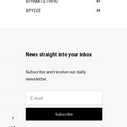
ΧΡΗΜΑΤΙΣΤΗΡΙΟ
62
ΧΡΥΣΟΣ
34
News straight into your inbox
Subscribe and receive our daily
newsletter.
E
m
a
i
Subscribe
l
1
a
d