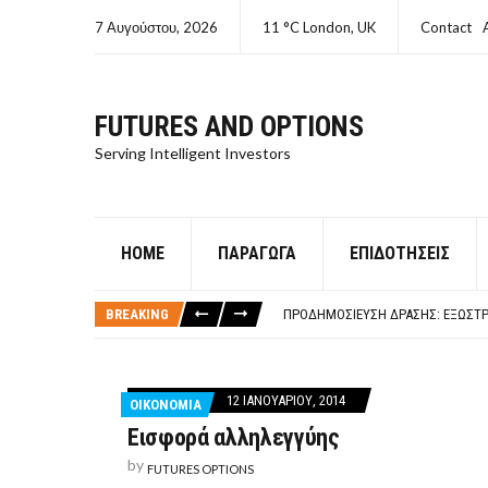
7 Αυγούστου, 2026
11 °C London, UK
Contact
FUTURES AND OPTIONS
Serving Intelligent Investors
HOME
ΠΑΡΆΓΩΓΑ
ΕΠΙΔΟΤΉΣΕΙΣ
ΤΙ ΕΊΝΑΙ ΧΡΉΜΑ ΚΕΦΑΛΑΙΟ 8Ο ΑΡΧ
ΤΑΜΕΊΟ ΜΙΚΡΟΠΙΣΤΏΣΕΩΝ ΣΥΧΝΈΣ
BREAKING
ΠΡΟΔΗΜΟΣΊΕΥΣΗ ΔΡΆΣΗΣ: ΕΞΩΣΤΡ
ΤΑΜΕΊΟ ΜΙΚΡΟΠΙΣΤΏΣΕΩΝ
ΤΙ ΕΊΝΑΙ Ο ΣΤΡΕΠΤΌΚΟΚΚΟΣ
ΤΙ ΕΊΝΑΙ ΧΡΉΜΑ ΚΕΦΑΛΑΙΟ 8Ο ΑΡΧ
12 ΙΑΝΟΥΑΡΊΟΥ, 2014
ΟΙΚΟΝΟΜΙΑ
ΤΑΜΕΊΟ ΜΙΚΡΟΠΙΣΤΏΣΕΩΝ ΣΥΧΝΈΣ
Εισφορά αλληλεγγύης
by
FUTURES OPTIONS