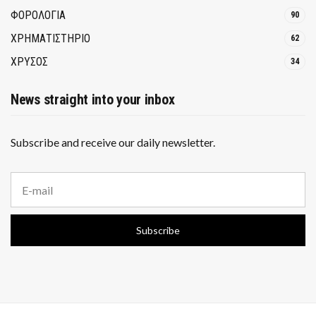
ΦΟΡΟΛΟΓΙΑ
90
ΧΡΗΜΑΤΙΣΤΗΡΙΟ
62
ΧΡΥΣΟΣ
34
News straight into your inbox
Subscribe and receive our daily newsletter.
E
m
a
i
Subscribe
l
a
d
d
r
e
s