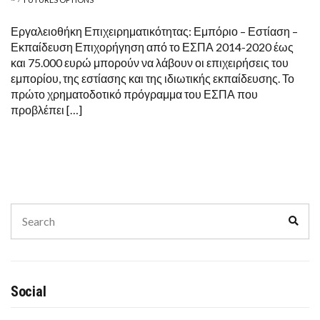
Εργαλειοθήκη Επιχειρηματικότητας: Εμπόριο – Εστίαση –
Εκπαίδευση Επιχορήγηση από το ΕΣΠΑ 2014-2020 έως
και 75.000 ευρώ μπορούν να λάβουν οι επιχειρήσεις του
εμπορίου, της εστίασης και της ιδιωτικής εκπαίδευσης. Το
πρώτο χρηματοδοτικό πρόγραμμα του ΕΣΠΑ που
προβλέπει […]
Search
Sear
for:
Social