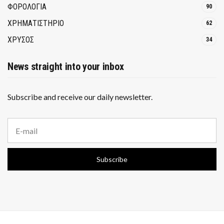
ΦΟΡΟΛΟΓΙΑ
90
ΧΡΗΜΑΤΙΣΤΗΡΙΟ
62
ΧΡΥΣΟΣ
34
News straight into your inbox
Subscribe and receive our daily newsletter.
E
m
a
i
Subscribe
l
a
d
d
r
e
s