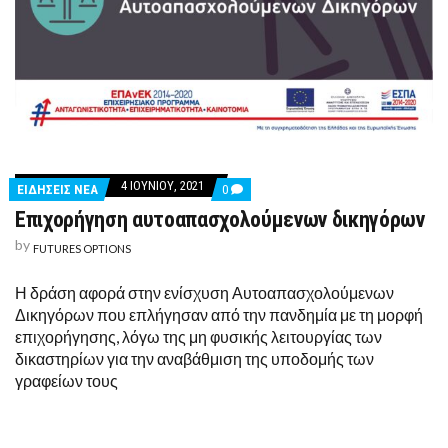
4 ΙΟΥΝΊΟΥ, 2021
COMMENTS
ΕΙΔΗΣΕΙΣ ΝΕΑ
0
ON
Επιχορήγηση αυτοαπασχολούμενων δικηγόρων
ΕΠΙΧΟΡΉΓΗΣΗ
ΑΥΤΟΑΠΑΣΧΟΛΟΎΜΕΝΩΝ
by
ΔΙΚΗΓΌΡΩΝ
FUTURES OPTIONS
Η δράση αφορά στην ενίσχυση Αυτοαπασχολούμενων
Δικηγόρων που επλήγησαν από την πανδημία με τη μορφή
επιχορήγησης, λόγω της μη φυσικής λειτουργίας των
δικαστηρίων για την αναβάθμιση της υποδομής των
γραφείων τους