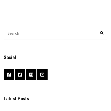
Search
Sear
for:
Social
Latest Posts