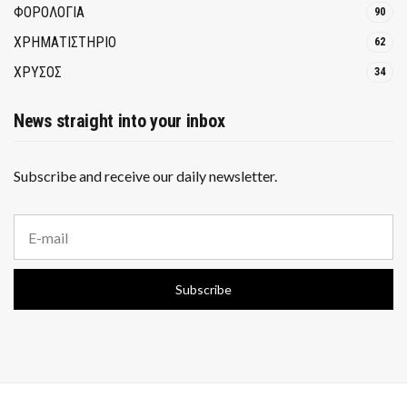
ΦΟΡΟΛΟΓΙΑ
90
ΧΡΗΜΑΤΙΣΤΗΡΙΟ
62
ΧΡΥΣΟΣ
34
News straight into your inbox
Subscribe and receive our daily newsletter.
E
m
a
i
Subscribe
l
a
d
d
r
e
s