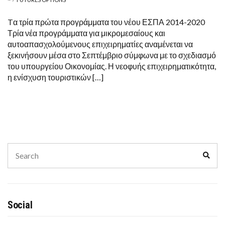
Tα τρία πρώτα προγράμματα του νέου ΕΣΠΑ 2014-2020
Τρία νέα προγράμματα για μικρομεσαίους και
αυτοαπασχολούμενους επιχειρηματίες αναμένεται να
ξεκινήσουν μέσα στο Σεπτέμβριο σύμφωνα με το σχεδιασμό
του υπουργείου Οικονομίας. Η νεοφυής επιχειρηματικότητα,
η ενίσχυση τουριστικών […]
Search
Sear
for:
Social