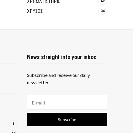
ΧΡΗΜΑΤΙΣΤΗΡΙΟ
62
ΧΡΥΣΟΣ
34
News straight into your inbox
Subscribe and receive our daily
newsletter.
E
m
a
i
Subscribe
l
1
a
d