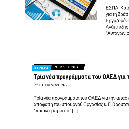
ΕΣΠΑ: Κατά
για τη δρά
Εργαζομένω
Ανάπτυξης 
“Ανταγωνιστ
9 ΙΟΥΛΊΟΥ, 2014
ΚΑΡΙΕΡΑ
Τρία νέα προγράμματα του ΟΑΕΔ για 
by
FUTURES OPTIONS
Τρία νέα προγράμματα του ΟΑΕΔ για την απασχ
απόφαση του υπουργού Εργασίας κ. Γ. Βρούτσ
”παίρνει μπροστά” […]