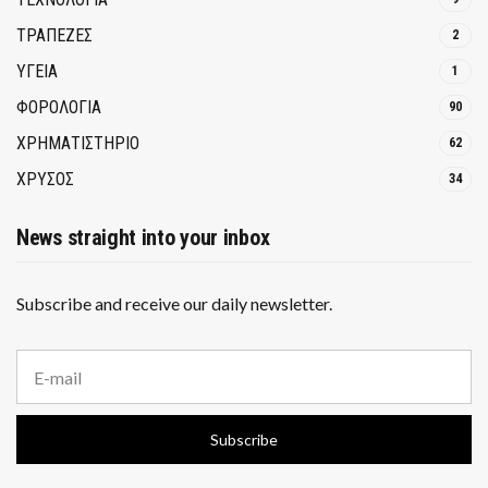
ΤΡΆΠΕΖΕΣ
2
ΥΓΕΙΑ
1
ΦΟΡΟΛΟΓΙΑ
90
ΧΡΗΜΑΤΙΣΤΗΡΙΟ
62
ΧΡΥΣΟΣ
34
News straight into your inbox
Subscribe and receive our daily newsletter.
E
m
a
i
Subscribe
l
a
d