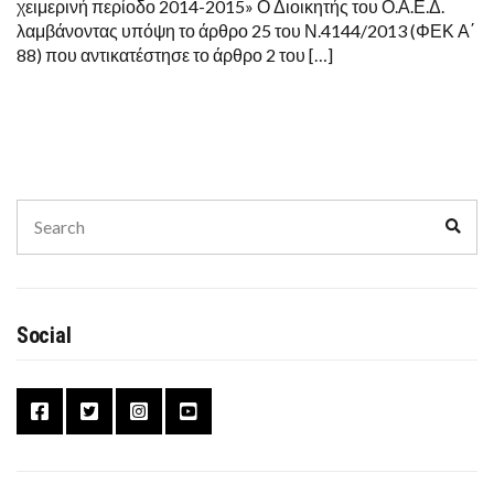
χειμερινή περίοδο 2014-2015» Ο Διοικητής του Ο.Α.Ε.Δ.
λαμβάνοντας υπόψη το άρθρο 25 του Ν.4144/2013 (ΦΕΚ Α΄
88) που αντικατέστησε το άρθρο 2 του […]
Search
Sear
for:
Social